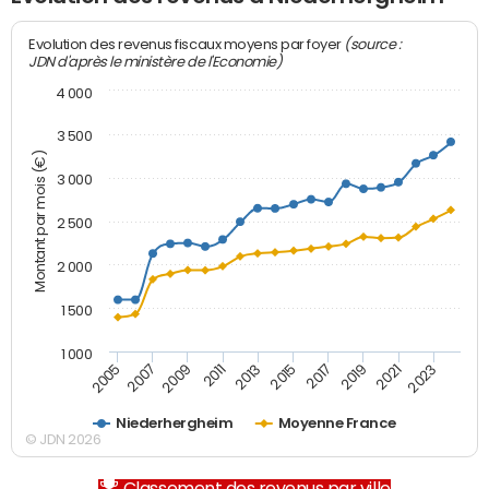
(source :
Evolution des revenus fiscaux moyens par foyer
JDN d'après le ministère de l'Economie)
4 000
3 500
Montant par mois (€)
3 000
2 500
2 000
1 500
1 000
2007
2017
2005
2015
2013
2023
2011
2021
2009
2019
Niederhergheim
Moyenne France
© JDN 2026
Classement des revenus par ville