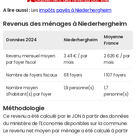
A lire aussi :
Les
impôts payés à Niederhergheim
Revenus des ménages à Niederhergheim
Moyenne
Données 2024
Niederhergheim
France
Revenu mensuel moyen
3 411 € / par
2 626 € / par
par foyer fiscal
mois
mois
Nombre de foyers fiscaux
611 foyers
1 107 foyers
Nombre moyen
1,9 personne(s)
1,7
d'habitant(s) par foyer
personne(s)
Méthodologie
Ce revenu a été calculé par le JDN à partir des données
du ministère de l'Economie disponibles sur la commune.
Le revenu net moyen par ménage a été calculé à partir