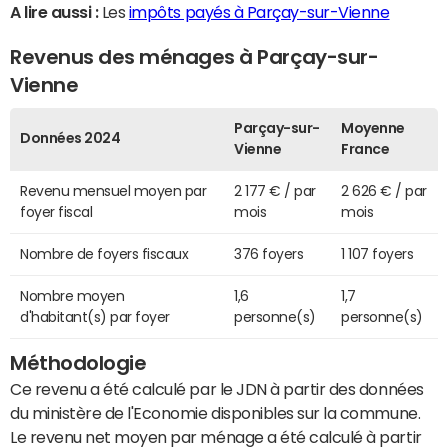
A lire aussi :
Les
impôts payés à Parçay-sur-Vienne
Revenus des ménages à Parçay-sur-
Vienne
Parçay-sur-
Moyenne
Données 2024
Vienne
France
Revenu mensuel moyen par
2 177 € / par
2 626 € / par
foyer fiscal
mois
mois
Nombre de foyers fiscaux
376 foyers
1 107 foyers
Nombre moyen
1,6
1,7
d'habitant(s) par foyer
personne(s)
personne(s)
Méthodologie
Ce revenu a été calculé par le JDN à partir des données
du ministère de l'Economie disponibles sur la commune.
Le revenu net moyen par ménage a été calculé à partir