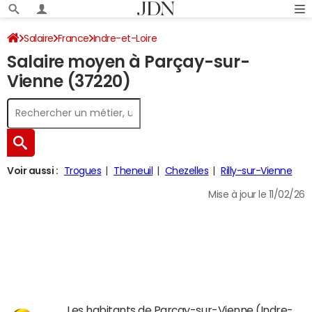
Salaire
France
Indre-et-Loire
Salaire moyen à Parçay-sur-
Vienne (37220)
Voir aussi :
Trogues
Theneuil
Chezelles
Rilly-sur-Vienne
Mise à jour le 11/02/26
Les habitants de Parçay-sur-Vienne (Indre-