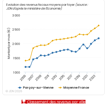
(source :
Evolution des revenus fiscaux moyens par foyer
JDN d'après le ministère de l'Economie)
3 000
Montant par mois (€)
2 500
2 000
1 500
1 000
2007
2017
2009
2019
2011
2021
2013
2023
2005
2015
Parçay-sur-Vienne
Moyenne France
© JDN 2026
Classement des revenus par ville