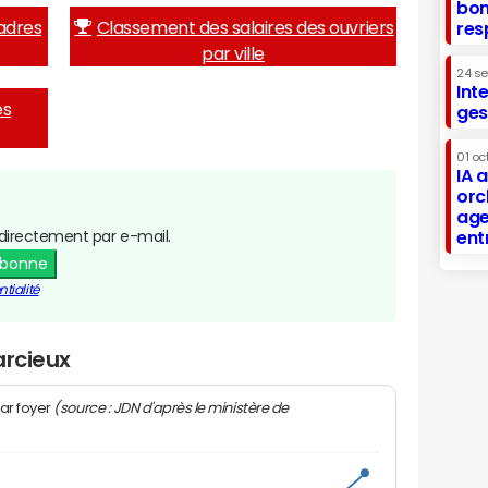
bon
adres
Classement des salaires des ouvriers
res
par ville
24 s
Int
es
ges
01 oc
IA 
orc
age
directement par e-mail.
ent
abonne
tialité
arcieux
(source : JDN d'après le ministère de
ar foyer