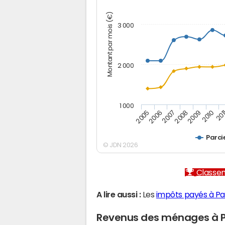
Montant par mois (€)
3 000
2 000
1 000
2007
2006
201
2005
2010
2009
2008
Parci
© JDN 2026
Classem
A lire aussi :
Les
impôts payés à Pa
Revenus des ménages à P