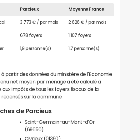
Parcieux
Moyenne France
cal
3 773 € / par mois
2 626 € / par mois
678 foyers
1 107 foyers
er
1,9 personne(s)
1,7 personne(s)
 à partir des données du ministère de l'Economie
evenu net moyen par ménage a été calculé à
 aux impôts de tous les foyers fiscaux de la
 recensés sur la commune.
roches de Parcieux
Saint-Germain-au-Mont-d'Or
(69650)
Civrieux (01390)