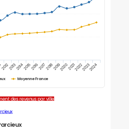
2012
2017
2022
1
2016
2021
2015
2020
2014
2019
2024
2013
2018
2023
eux
Moyenne France
ent des revenus par ville
rcieux
arcieux