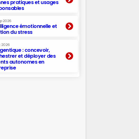
nes pratiques et usages
ponsables
ep 2026
elligence émotionnelle et
tion du stress
t 2026
agentique : concevoir,
hestrer et déployer des
nts autonomes en
reprise