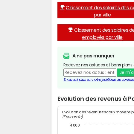
Classement des salaires des c
par ville
Classement des salaires d
employés par ville
A ne pas manquer
Recevez nos astuces et bons plans 
Je m'
En savoir plus sur notre politique de confiden
Evolution des revenus à P
Evolution des revenus fiscaux moyens p
l'Economie)
4 000