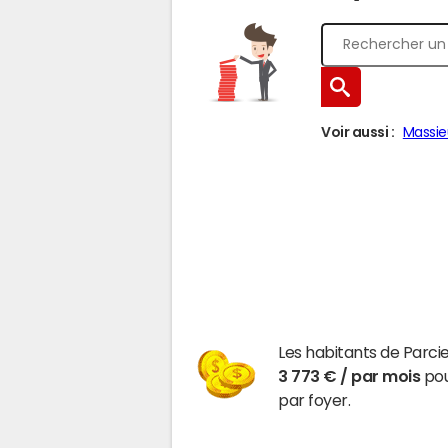
Voir aussi :
Massie
Les habitants de Parci
3 773 € / par mois
pou
par foyer.