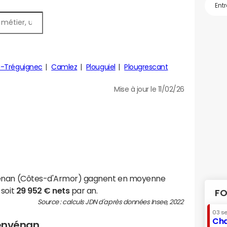
u-Tréguignec
Camlez
Plouguiel
Plougrescant
Mise à jour le 11/02/26
vénan (Côtes-d'Armor) gagnent en moyenne
 soit
29 952 € nets
par an.
FO
Source : calculs JDN d'après données Insee, 2022
03 s
Cha
Penvénan