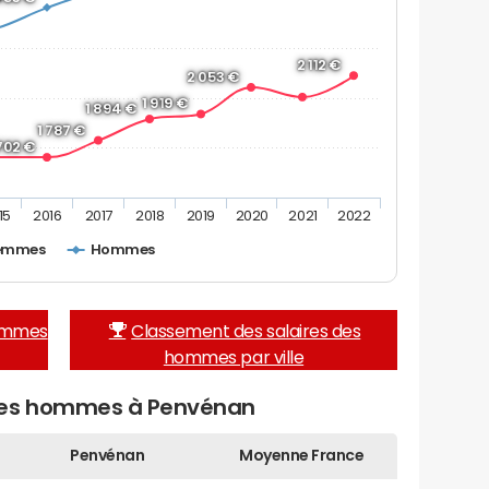
2 112 €
2 053 €
1 919 €
1 894 €
1 787 €
 702 €
15
2016
2017
2018
2019
2020
2021
2022
emmes
Hommes
femmes
Classement des salaires des
hommes par ville
 des hommes à Penvénan
Penvénan
Moyenne France