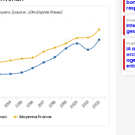
bon
res
(source : JDN d'après l'Insee)
moyens
24 s
Int
ges
01 oc
IA 
orc
age
ent
2019
2016
3
2020
2017
2014
2021
2018
2015
2022
nan
Moyenne France