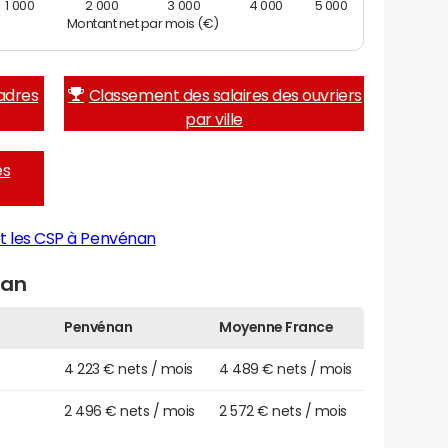
1 000
2 000
3 000
4 000
5 000
Montant net par mois (€)
adres
Classement des salaires des ouvriers
par ville
es
et les CSP à Penvénan
nan
Penvénan
Moyenne France
4 223 € nets / mois
4 489 € nets / mois
2 496 € nets / mois
2 572 € nets / mois