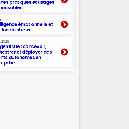
nes pratiques et usages
ponsables
ep 2026
elligence émotionnelle et
tion du stress
t 2026
agentique : concevoir,
hestrer et déployer des
nts autonomes en
reprise