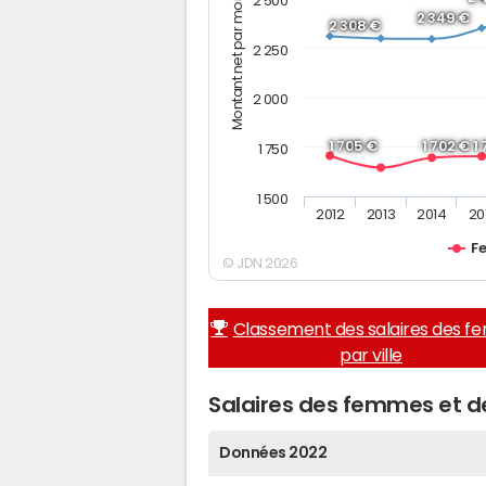
Montant net par mois (€)
2 500
2 349 €
2 308 €
2 250
2 000
1 705 €
1 702 €
1
1 750
1 500
2012
2013
2014
20
F
© JDN 2026
Classement des salaires des 
par ville
Salaires des femmes et
Données 2022