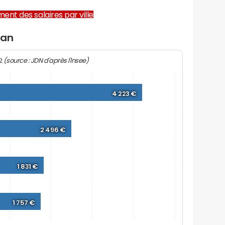
ent des salaires par ville
nan
(source : JDN d'après l'Insee)
22
4 223 €
2 496 €
1 831 €
1 757 €