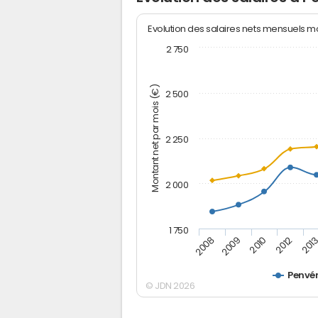
Evolution des salaires nets mensuels 
2 750
Montant net par mois (€)
2 500
2 250
2 000
1 750
2012
2008
201
2009
2010
Penvé
© JDN 2026