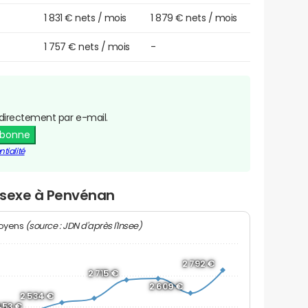
1 831 € nets / mois
1 879 € nets / mois
1 757 € nets / mois
-
directement par e-mail.
abonne
tialité
r sexe à Penvénan
(source : JDN d'après l'Insee)
moyens
2 792 €
2 715 €
2 609 €
2 534 €
453 €