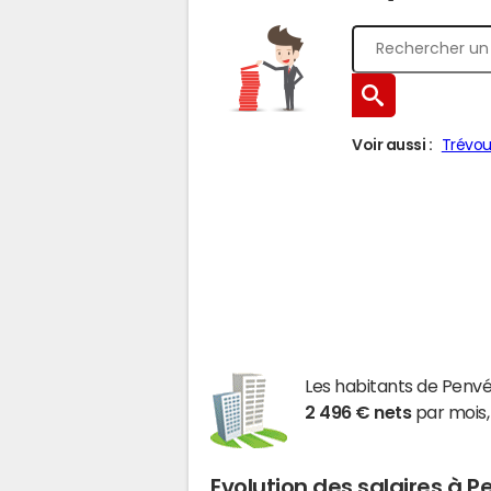
Voir aussi :
Trévo
Les habitants de Pen
2 496 € nets
par mois,
Evolution des salaires à 