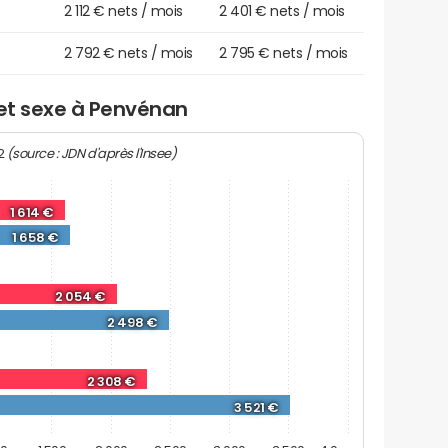
2 112 € nets / mois
2 401 € nets / mois
2 792 € nets / mois
2 795 € nets / mois
 et sexe à Penvénan
(source : JDN d'après l'Insee)
22
1 614 €
1 658 €
2 054 €
2 498 €
2 308 €
3 521 €