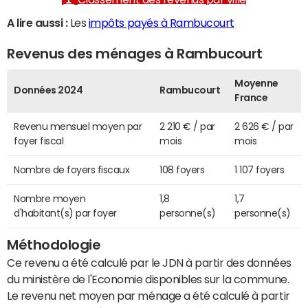
A lire aussi :
Les
impôts payés à Rambucourt
Revenus des ménages à Rambucourt
Moyenne
Données 2024
Rambucourt
France
Revenu mensuel moyen par
2 210 € / par
2 626 € / par
foyer fiscal
mois
mois
Nombre de foyers fiscaux
108 foyers
1 107 foyers
Nombre moyen
1,8
1,7
d'habitant(s) par foyer
personne(s)
personne(s)
Méthodologie
Ce revenu a été calculé par le JDN à partir des données
du ministère de l'Economie disponibles sur la commune.
Le revenu net moyen par ménage a été calculé à partir