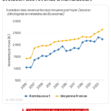
(source :
Evolution des revenus fiscaux moyens par foyer
JDN d'après le ministère de l'Economie)
3 000
2 500
Montant par mois (€)
2 000
1 500
1 000
500
2007
2017
2009
2019
2011
2021
2013
2023
2005
2015
Rambucourt
Moyenne France
© JDN 2026
Classement des revenus par ville