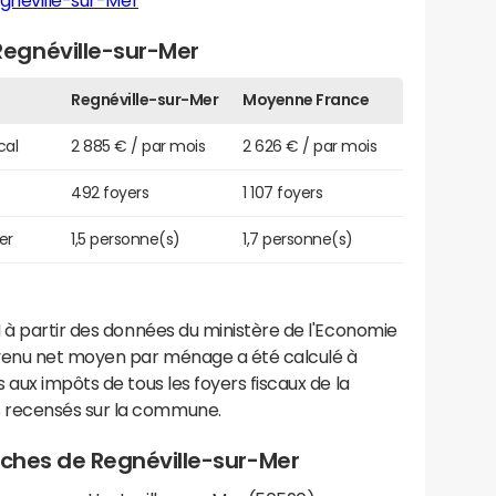
gnéville-sur-Mer
egnéville-sur-Mer
Regnéville-sur-Mer
Moyenne France
cal
2 885 € / par mois
2 626 € / par mois
492 foyers
1 107 foyers
er
1,5 personne(s)
1,7 personne(s)
 à partir des données du ministère de l'Economie
evenu net moyen par ménage a été calculé à
 aux impôts de tous les foyers fiscaux de la
 recensés sur la commune.
roches de Regnéville-sur-Mer