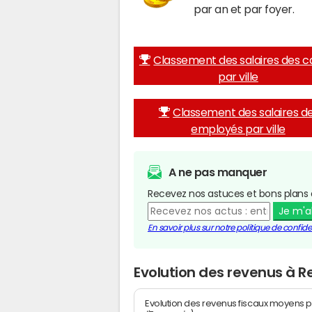
par an et par foyer.
Classement des salaires des c
par ville
Classement des salaires d
employés par ville
A ne pas manquer
Recevez nos astuces et bons plans 
Je m'
En savoir plus sur notre politique de confiden
Evolution des revenus à R
Evolution des revenus fiscaux moyens p