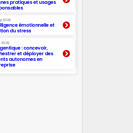
nes pratiques et usages
ponsables
ep 2026
elligence émotionnelle et
tion du stress
t 2026
agentique : concevoir,
hestrer et déployer des
nts autonomes en
reprise