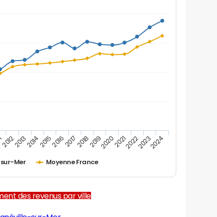
1
2012
2013
2014
2015
2016
2017
2018
2019
2020
2021
2022
2023
2024
-sur-Mer
Moyenne France
ent des revenus par ville