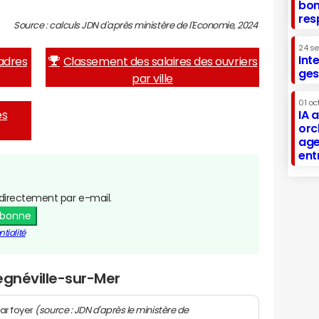
bon
res
Source : calculs JDN d'après ministère de l'Economie, 2024
24 s
Int
adres
Classement des salaires des ouvriers
ges
par ville
01 oc
es
IA 
orc
age
ent
directement par e-mail.
abonne
tialité
egnéville-sur-Mer
(source : JDN d'après le ministère de
ar foyer