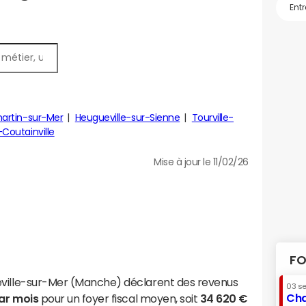
artin-sur-Mer
Heugueville-sur-Sienne
Tourville-
Coutainville
Mise à jour le 11/02/26
FO
éville-sur-Mer (Manche) déclarent des revenus
03 s
Cha
par mois
pour un foyer fiscal moyen, soit
34 620 €