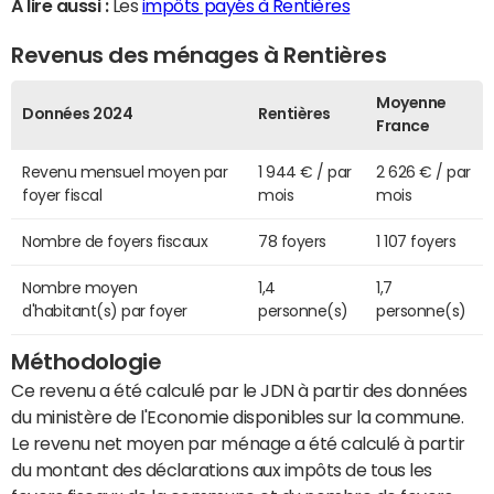
A lire aussi :
Les
impôts payés à Rentières
Revenus des ménages à Rentières
Moyenne
Données 2024
Rentières
France
Revenu mensuel moyen par
1 944 € / par
2 626 € / par
foyer fiscal
mois
mois
Nombre de foyers fiscaux
78 foyers
1 107 foyers
Nombre moyen
1,4
1,7
d'habitant(s) par foyer
personne(s)
personne(s)
Méthodologie
Ce revenu a été calculé par le JDN à partir des données
du ministère de l'Economie disponibles sur la commune.
Le revenu net moyen par ménage a été calculé à partir
du montant des déclarations aux impôts de tous les