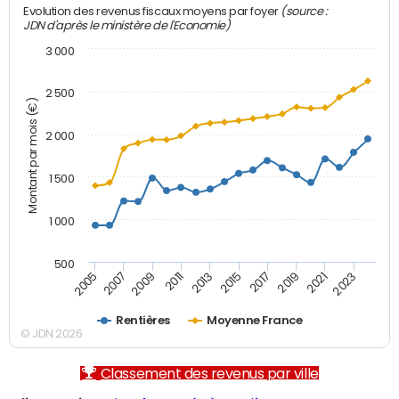
(source :
Evolution des revenus fiscaux moyens par foyer
JDN d'après le ministère de l'Economie)
3 000
2 500
Montant par mois (€)
2 000
1 500
1 000
500
2007
2017
2009
2019
2011
2021
2013
2023
2005
2015
Rentières
Moyenne France
© JDN 2026
Classement des revenus par ville