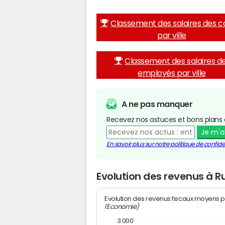
Classement des salaires des c
par ville
Classement des salaires d
employés par ville
A ne pas manquer
Recevez nos astuces et bons plans 
Je m'
En savoir plus sur notre politique de confiden
Evolution des revenus à R
Evolution des revenus fiscaux moyens p
l'Economie)
3 000