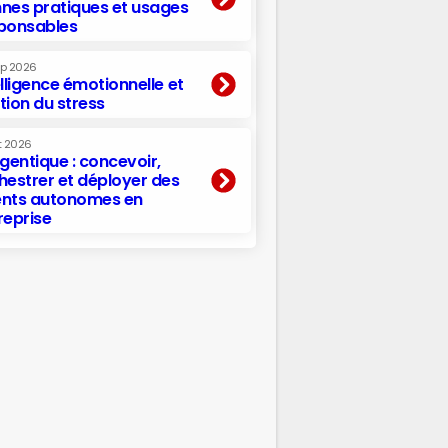
nes pratiques et usages
ponsables
ep 2026
elligence émotionnelle et
tion du stress
t 2026
agentique : concevoir,
hestrer et déployer des
nts autonomes en
reprise