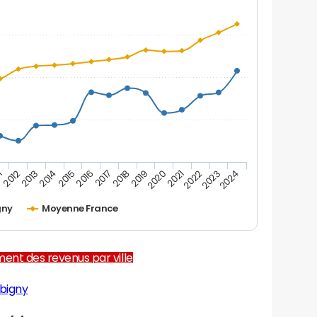
1
2012
2013
2014
2015
2016
2017
2018
2019
2020
2021
2022
2023
2024
gny
Moyenne France
ent des revenus par ville
bigny