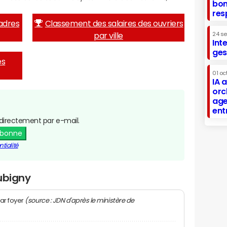
bon
res
adres
Classement des salaires des ouvriers
par ville
24 s
Int
ges
es
01 oc
IA 
orc
age
ent
directement par e-mail.
abonne
tialité
ubigny
(source : JDN d'après le ministère de
ar foyer