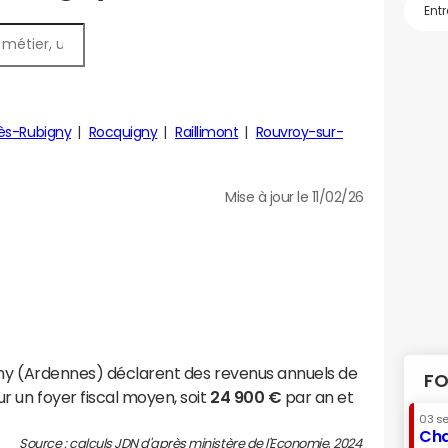
ès-Rubigny
Rocquigny
Raillimont
Rouvroy-sur-
Mise à jour le 11/02/26
gny (Ardennes) déclarent des revenus annuels de
FO
r un foyer fiscal moyen, soit
24 900 €
par an et
03 s
Cha
Source : calculs JDN d'après ministère de l'Economie, 2024