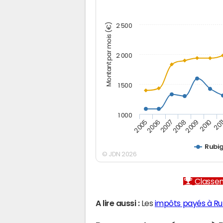
Montant par mois (€)
2 500
2 000
1 500
1 000
2005
2006
2007
2008
2009
2010
201
Rubi
© JDN 2026
Classem
A lire aussi :
Les
impôts payés à Ru