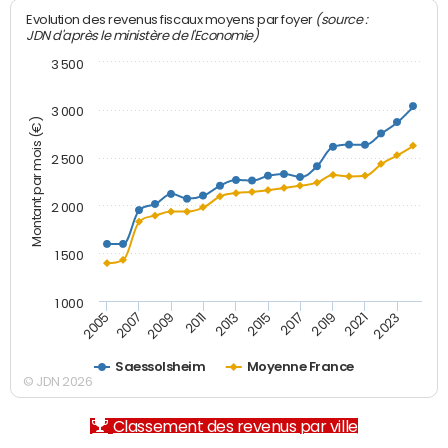
(source :
Evolution des revenus fiscaux moyens par foyer
JDN d'après le ministère de l'Economie)
3 500
3 000
Montant par mois (€)
2 500
2 000
1 500
1 000
2007
2017
2009
2019
2011
2021
2013
2023
2005
2015
Saessolsheim
Moyenne France
© JDN 2026
Classement des revenus par ville