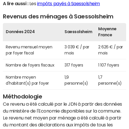
A lire aussi :
Les
impôts payés à Saessolsheim
Revenus des ménages à Saessolsheim
Moyenne
Données 2024
Saessolsheim
France
Revenu mensuel moyen
3 039 € / par
2 626 € / par
par foyer fiscal
mois
mois
Nombre de foyers fiscaux
317 foyers
1 107 foyers
Nombre moyen
1,9
1,7
d'habitant(s) par foyer
personne(s)
personne(s)
Méthodologie
Ce revenu a été calculé par le JDN à partir des données
du ministère de l'Economie disponibles sur la commune.
Le revenu net moyen par ménage a été calculé à partir
du montant des déclarations aux impôts de tous les