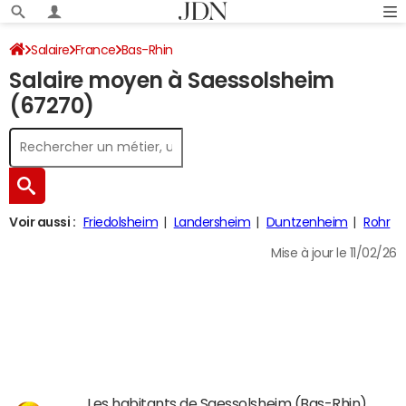
Salaire
France
Bas-Rhin
Salaire moyen à Saessolsheim
(67270)
Voir aussi :
Friedolsheim
Landersheim
Duntzenheim
Rohr
Mise à jour le 11/02/26
Les habitants de Saessolsheim (Bas-Rhin)