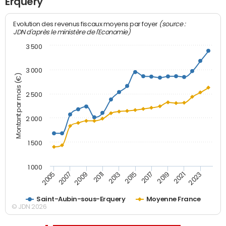
Erquery
(source :
Evolution des revenus fiscaux moyens par foyer
JDN d'après le ministère de l'Economie)
3 500
3 000
Montant par mois (€)
2 500
2 000
1 500
1 000
2007
2017
2009
2019
2011
2021
2013
2023
2005
2015
Saint-Aubin-sous-Erquery
Moyenne France
© JDN 2026