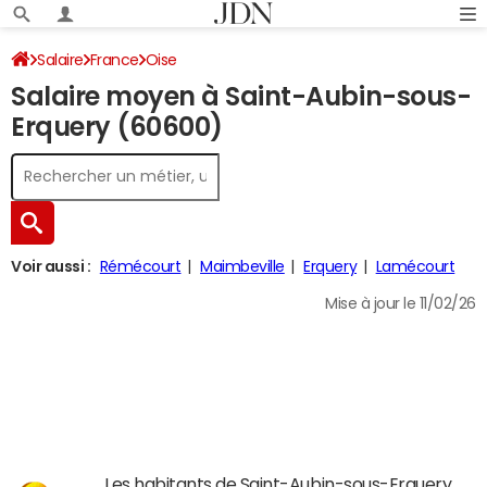
Salaire
France
Oise
Salaire moyen à Saint-Aubin-sous-
Erquery (60600)
Voir aussi :
Rémécourt
Maimbeville
Erquery
Lamécourt
Mise à jour le 11/02/26
Les habitants de Saint-Aubin-sous-Erquery