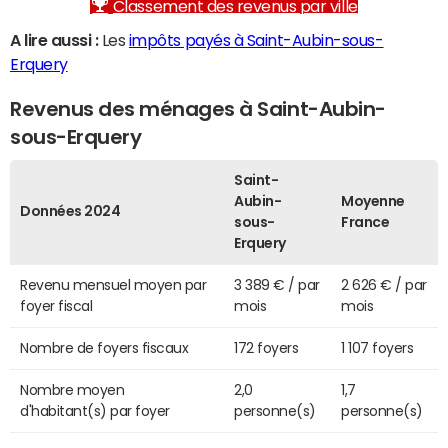
Classement des revenus par ville
A lire aussi :
Les
impôts payés à Saint-Aubin-sous-
Erquery
Revenus des ménages à Saint-Aubin-
sous-Erquery
Saint-
Aubin-
Moyenne
Données 2024
sous-
France
Erquery
Revenu mensuel moyen par
3 389 € / par
2 626 € / par
foyer fiscal
mois
mois
Nombre de foyers fiscaux
172 foyers
1 107 foyers
Nombre moyen
2,0
1,7
d'habitant(s) par foyer
personne(s)
personne(s)