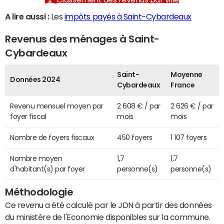
A lire aussi :
Les
impôts payés à Saint-Cybardeaux
Revenus des ménages à Saint-
Cybardeaux
Saint-
Moyenne
Données 2024
Cybardeaux
France
Revenu mensuel moyen par
2 608 € / par
2 626 € / par
foyer fiscal
mois
mois
Nombre de foyers fiscaux
450 foyers
1 107 foyers
Nombre moyen
1,7
1,7
d'habitant(s) par foyer
personne(s)
personne(s)
Méthodologie
Ce revenu a été calculé par le JDN à partir des données
du ministère de l'Economie disponibles sur la commune.