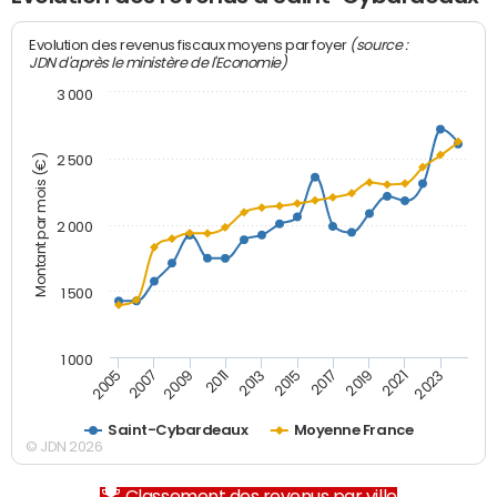
(source :
Evolution des revenus fiscaux moyens par foyer
JDN d'après le ministère de l'Economie)
3 000
Montant par mois (€)
2 500
2 000
1 500
1 000
2007
2017
2009
2019
2011
2021
2013
2023
2005
2015
Saint-Cybardeaux
Moyenne France
© JDN 2026
Classement des revenus par ville