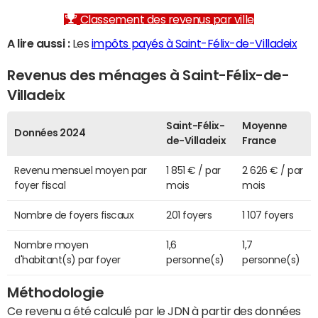
Classement des revenus par ville
A lire aussi :
Les
impôts payés à Saint-Félix-de-Villadeix
Revenus des ménages à Saint-Félix-de-
Villadeix
Saint-Félix-
Moyenne
Données 2024
de-Villadeix
France
Revenu mensuel moyen par
1 851 € / par
2 626 € / par
foyer fiscal
mois
mois
Nombre de foyers fiscaux
201 foyers
1 107 foyers
Nombre moyen
1,6
1,7
d'habitant(s) par foyer
personne(s)
personne(s)
Méthodologie
Ce revenu a été calculé par le JDN à partir des données