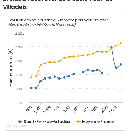
Villadeix
(source :
Evolution des revenus fiscaux moyens par foyer
JDN d'après le ministère de l'Economie)
3 000
2 500
Montant par mois (€)
2 000
1 500
1 000
500
2007
2017
2009
2019
2011
2021
2013
2023
2005
2015
Saint-Félix-de-Villadeix
Moyenne France
© JDN 2026