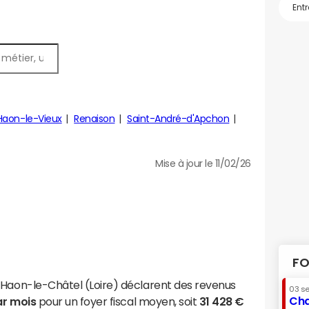
Haon-le-Vieux
Renaison
Saint-André-d'Apchon
Mise à jour le 11/02/26
FO
-Haon-le-Châtel (Loire) déclarent des revenus
03 s
Cha
ar mois
pour un foyer fiscal moyen, soit
31 428 €