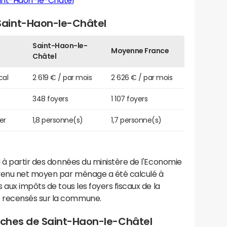
int-Haon-le-Châtel
aint-Haon-le-Châtel
Saint-Haon-le-
Moyenne France
Châtel
cal
2 619 € / par mois
2 626 € / par mois
348 foyers
1 107 foyers
er
1,8 personne(s)
1,7 personne(s)
 à partir des données du ministère de l'Economie
evenu net moyen par ménage a été calculé à
 aux impôts de tous les foyers fiscaux de la
 recensés sur la commune.
proches de Saint-Haon-le-Châtel