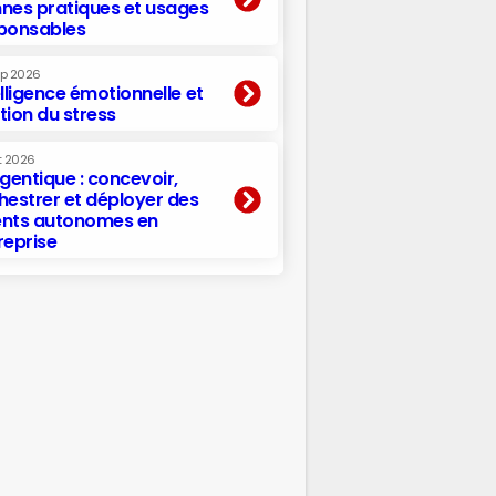
nes pratiques et usages
ponsables
ep 2026
elligence émotionnelle et
tion du stress
t 2026
agentique : concevoir,
hestrer et déployer des
nts autonomes en
reprise