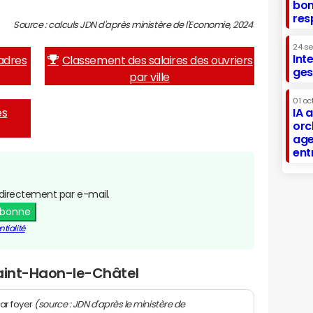
bon
res
Source : calculs JDN d'après ministère de l'Economie, 2024
24 s
Int
adres
Classement des salaires des ouvriers
ges
par ville
01 oc
es
IA 
orc
age
ent
directement par e-mail.
abonne
tialité
Saint-Haon-le-Châtel
(source : JDN d'après le ministère de
ar foyer