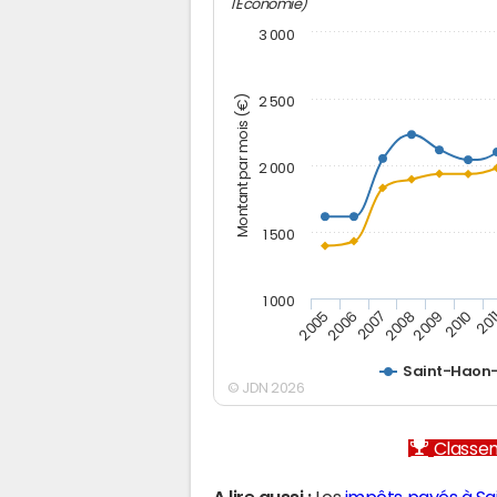
l'Economie)
3 000
Montant par mois (€)
2 500
2 000
1 500
1 000
2005
2006
2007
2008
2009
2010
201
Saint-Haon-
© JDN 2026
Classem