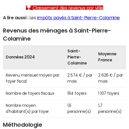
Classement des revenus par ville
A lire aussi :
Les
impôts payés à Saint-Pierre-Colamine
Revenus des ménages à Saint-Pierre-
Colamine
Saint-
Moyenne
Données 2024
Pierre-
France
Colamine
Revenu mensuel moyen par
2 574 € / par
2 626 € / par
foyer fiscal
mois
mois
Nombre de foyers fiscaux
164 foyers
1 107 foyers
Nombre moyen
1,5
1,7
d'habitant(s) par foyer
personne(s)
personne(s)
Méthodologie