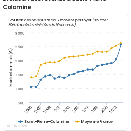
Colamine
(source :
Evolution des revenus fiscaux moyens par foyer
JDN d'après le ministère de l'Economie)
3 000
2 500
Montant par mois (€)
2 000
1 500
1 000
500
2007
2017
2009
2019
2011
2021
2013
2023
2005
2015
Saint-Pierre-Colamine
Moyenne France
© JDN 2026