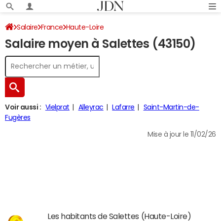
Salaire
France
Haute-Loire
Salaire moyen à Salettes (43150)
Voir aussi :
Vielprat
Alleyrac
Lafarre
Saint-Martin-de-
Fugères
Mise à jour le 11/02/26
Les habitants de Salettes (Haute-Loire)