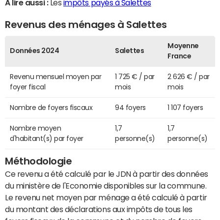
A lire aussi :
Les
impôts payés à Salettes
Revenus des ménages à Salettes
Moyenne
Données 2024
Salettes
France
Revenu mensuel moyen par
1 725 € / par
2 626 € / par
foyer fiscal
mois
mois
Nombre de foyers fiscaux
94 foyers
1 107 foyers
Nombre moyen
1,7
1,7
d'habitant(s) par foyer
personne(s)
personne(s)
Méthodologie
Ce revenu a été calculé par le JDN à partir des données
du ministère de l'Economie disponibles sur la commune.
Le revenu net moyen par ménage a été calculé à partir
du montant des déclarations aux impôts de tous les