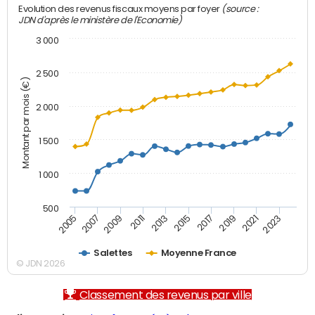
(source :
Evolution des revenus fiscaux moyens par foyer
JDN d'après le ministère de l'Economie)
3 000
2 500
Montant par mois (€)
2 000
1 500
1 000
500
2007
2017
2009
2019
2011
2021
2013
2023
2005
2015
Salettes
Moyenne France
© JDN 2026
Classement des revenus par ville