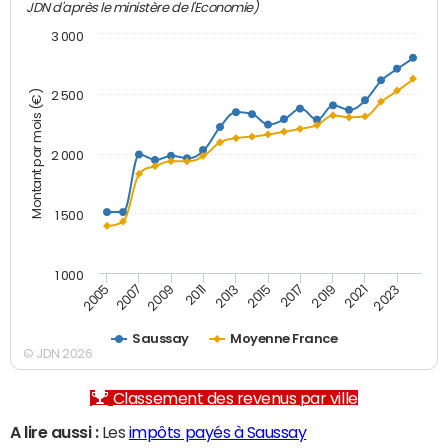
JDN d'après le ministère de l'Economie)
3 000
Montant par mois (€)
2 500
2 000
1 500
1 000
2007
2017
2009
2019
2011
2021
2013
2023
2005
2015
Saussay
Moyenne France
© JDN 2026
Classement des revenus par ville
A lire aussi :
Les
impôts payés à Saussay