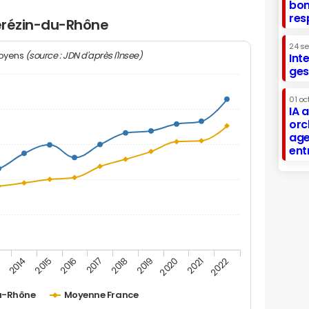
bon
res
Sérézin-du-Rhône
24 s
(source : JDN d'après l'Insee)
moyens
Int
ges
01 oc
IA 
orc
age
ent
2019
2016
3
2020
2017
2014
2021
2018
2015
2022
u-Rhône
Moyenne France