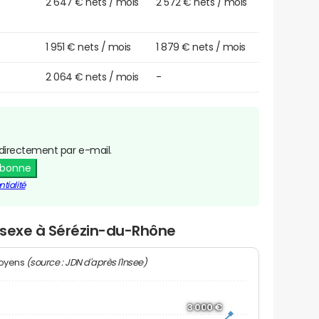
2 647 € nets / mois
2 572 € nets / mois
1 951 € nets / mois
1 879 € nets / mois
2 064 € nets / mois
-
directement par e-mail.
abonne
tialité
r sexe à Sérézin-du-Rhône
(source : JDN d'après l'Insee)
moyens
3 000 €