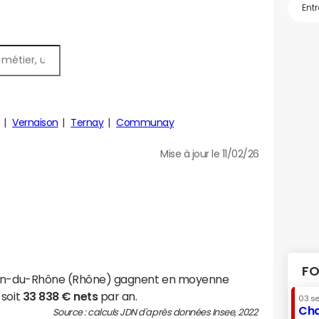
Vernaison
Ternay
Communay
Mise à jour le 11/02/26
FO
ézin-du-Rhône (Rhône) gagnent en moyenne
 soit
33 838 € nets
par an.
03 s
Cha
Source : calculs JDN d'après données Insee, 2022