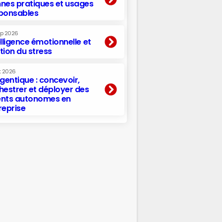
nes pratiques et usages
ponsables
ep 2026
elligence émotionnelle et
tion du stress
t 2026
agentique : concevoir,
hestrer et déployer des
nts autonomes en
reprise