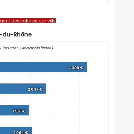
ent des salaires par ville
in-du-Rhône
(source : JDN d'après l'Insee)
22
4 309 €
2 647 €
1 951 €
2 064 €