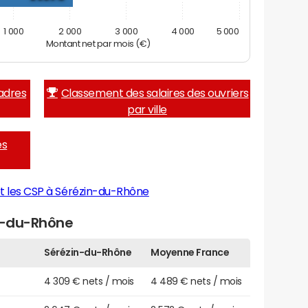
1 000
2 000
3 000
4 000
5 000
Montant net par mois (€)
adres
Classement des salaires des ouvriers
par ville
es
t les CSP à Sérézin-du-Rhône
in-du-Rhône
Sérézin-du-Rhône
Moyenne France
4 309 € nets / mois
4 489 € nets / mois