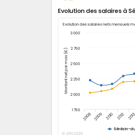
Evolution des salaires à 
Evolution des salaires nets mensuels 
3 000
2 750
Montant net par mois (€)
2 500
2 250
2 000
1 750
2012
2008
201
2009
2010
Sérézin-d
© JDN 2026