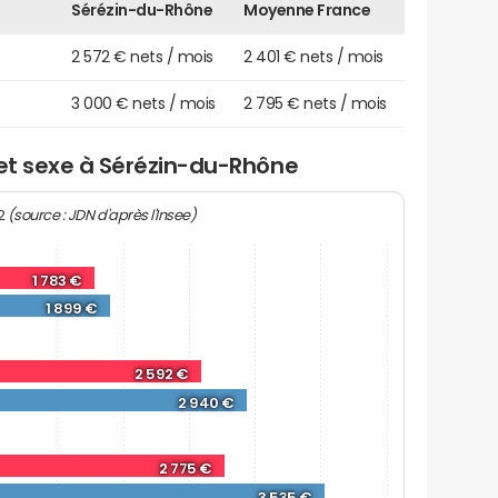
Sérézin-du-Rhône
Moyenne France
2 572 € nets / mois
2 401 € nets / mois
3 000 € nets / mois
2 795 € nets / mois
 et sexe à Sérézin-du-Rhône
(source : JDN d'après l'Insee)
22
1 783 €
1 899 €
2 592 €
2 940 €
2 775 €
3 535 €