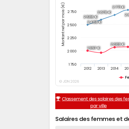
Montant net par mois (€)
2 771 €
2 750
2 676 €
2 
2 586 €
2 488 €
2 500
2 250
2 069 €
1 997 €
2 000
1 750
2012
2013
2014
20
F
© JDN 2026
Classement des salaires des 
par ville
Salaires des femmes et 