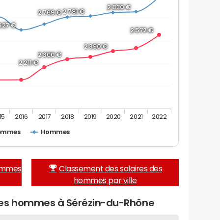
2 830 €
2 781 €
2 769 €
627 €
2 572 €
2 390 €
2 300 €
2 211 €
15
2016
2017
2018
2019
2020
2021
2022
emmes
Hommes
femmes
Classement des salaires des
hommes par ville
des hommes à Sérézin-du-Rhône