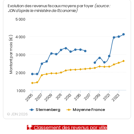
(source :
Evolution des revenus fiscaux moyens par foyer
JDN d'après le ministère de l'Economie)
5 000
Montant par mois (€)
4 000
3 000
2 000
1 000
2007
2017
2005
2015
2013
2023
2011
2021
2009
2019
Sternenberg
Moyenne France
© JDN 2026
Classement des revenus par ville