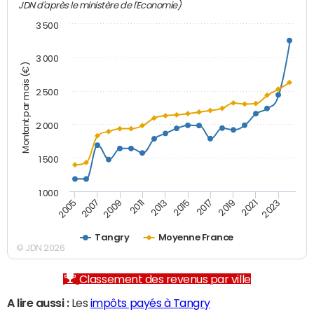
JDN d'après le ministère de l'Economie)
3 500
3 000
Montant par mois (€)
2 500
2 000
1 500
1 000
2007
2017
2009
2019
2011
2021
2013
2023
2005
2015
Tangry
Moyenne France
© JDN 2026
Classement des revenus par ville
A lire aussi :
Les
impôts payés à Tangry