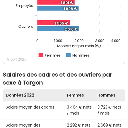
1 801 €
Employés
1 998 €
1 565 €
Ouvriers
2 016 €
0
1 000
2 000
3 000
4 000
Montant net par mois (€)
Femmes
Hommes
© JDN 2026
Salaires des cadres et des ouvriers par
sexe à Targon
Données 2022
Femmes
Hommes
Salaire moyen des cadres
3 464 € nets
3 723 € nets
/ mois
/ mois
Salaire moyen des
2 292 € nets
2 669 € nets