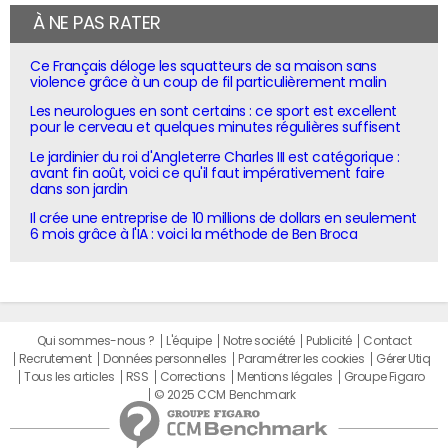
À NE PAS RATER
Ce Français déloge les squatteurs de sa maison sans
violence grâce à un coup de fil particulièrement malin
Les neurologues en sont certains : ce sport est excellent
pour le cerveau et quelques minutes régulières suffisent
Le jardinier du roi d'Angleterre Charles III est catégorique :
avant fin août, voici ce qu'il faut impérativement faire
dans son jardin
Il crée une entreprise de 10 millions de dollars en seulement
6 mois grâce à l'IA : voici la méthode de Ben Broca
Qui sommes-nous ?
L'équipe
Notre société
Publicité
Contact
Recrutement
Données personnelles
Paramétrer les cookies
Gérer Utiq
Tous les articles
RSS
Corrections
Mentions légales
Groupe Figaro
© 2025 CCM Benchmark