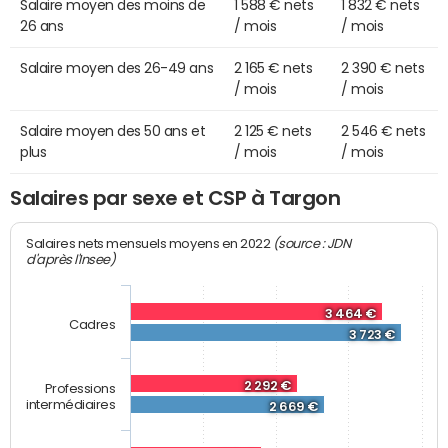
Salaire moyen des moins de
1 588 € nets
1 832 € nets
26 ans
/ mois
/ mois
Salaire moyen des 26-49 ans
2 165 € nets
2 390 € nets
/ mois
/ mois
Salaire moyen des 50 ans et
2 125 € nets
2 546 € nets
plus
/ mois
/ mois
Salaires par sexe et CSP à Targon
(source : JDN
Salaires nets mensuels moyens en 2022
d'après l'Insee)
3 464 €
Cadres
3 723 €
2 292 €
Professions
intermédiaires
2 669 €