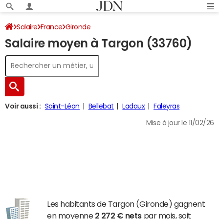
Salaire
France
Gironde
Salaire moyen à Targon (33760)
Voir aussi :
Saint-Léon
Bellebat
Ladaux
Faleyras
Mise à jour le 11/02/26
Les habitants de Targon (Gironde) gagnent
en moyenne
2 272 € nets
par mois, soit