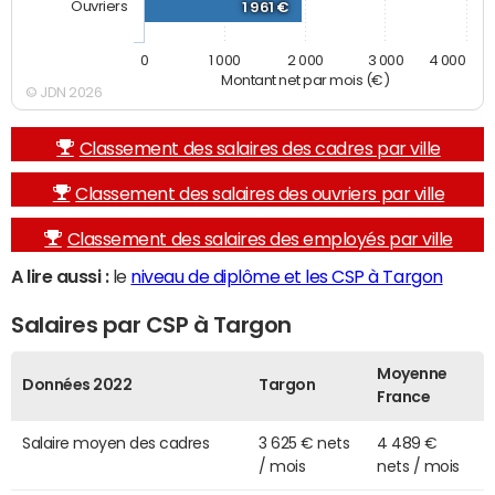
Ouvriers
1 961 €
0
1 000
2 000
3 000
4 000
Montant net par mois (€)
© JDN 2026
Classement des salaires des cadres par ville
Classement des salaires des ouvriers par ville
Classement des salaires des employés par ville
A lire aussi :
le
niveau de diplôme et les CSP à Targon
Salaires par CSP à Targon
Moyenne
Données 2022
Targon
France
Salaire moyen des cadres
3 625 € nets
4 489 €
/ mois
nets / mois