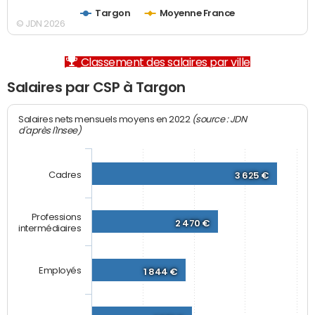
Targon
Moyenne France
© JDN 2026
Classement des salaires par ville
Salaires par CSP à Targon
(source : JDN
Salaires nets mensuels moyens en 2022
d'après l'Insee)
Cadres
3 625 €
Professions
2 470 €
intermédiaires
Employés
1 844 €