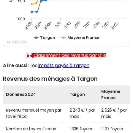
1 500
1 000
2007
2017
2009
2019
2011
2021
2013
2023
2005
2015
Targon
Moyenne France
© JDN 2026
Classement des revenus par ville
A lire aussi :
Les
impôts payés à Targon
Revenus des ménages à Targon
Moyenne
Données 2024
Targon
France
Revenu mensuel moyen par
2 243 € / par
2 626 € / par
foyer fiscal
mois
mois
Nombre de foyers fiscaux
1 336 foyers
1 107 foyers