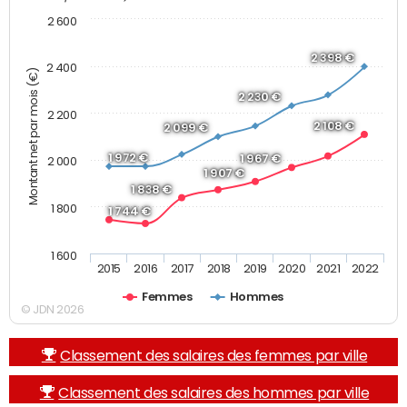
2 600
2 398 €
2 400
Montant net par mois (€)
2 230 €
2 200
2 108 €
2 099 €
1 972 €
1 967 €
2 000
1 907 €
1 838 €
1 800
1 744 €
1 600
2015
2016
2017
2018
2019
2020
2021
2022
Femmes
Hommes
© JDN 2026
Classement des salaires des femmes par ville
Classement des salaires des hommes par ville