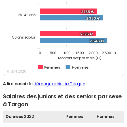
2 165 €
26-49 ans
2 390 €
2 125 €
50 ans et plus
2 546 €
0
500
1 000
1 500
2 000
2 500
3 …
Montant net par mois (€)
Femmes
Hommes
© JDN 2026
A lire aussi :
la
démographie de Targon
Salaires des juniors et des seniors par sexe
à Targon
Données 2022
Femmes
Hommes