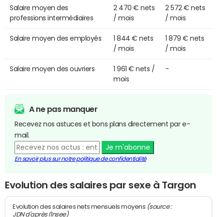
Salaire moyen des
2 470 € nets
2 572 € nets
professions intermédiaires
/ mois
/ mois
Salaire moyen des employés
1 844 € nets
1 879 € nets
/ mois
/ mois
Salaire moyen des ouvriers
1 961 € nets /
-
mois
A ne pas manquer
Recevez nos astuces et bons plans directement par e-
mail.
Je m'abonne
En savoir plus sur notre politique de confidentialité
Evolution des salaires par sexe à Targon
(source :
Evolution des salaires nets mensuels moyens
JDN d'après l'Insee)