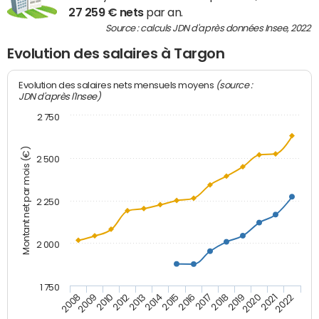
27 259 € nets
par an.
Source : calculs JDN d'après données Insee, 2022
Evolution des salaires à Targon
(source :
Evolution des salaires nets mensuels moyens
JDN d'après l'Insee)
2 750
Montant net par mois (€)
2 500
2 250
2 000
1 750
2012
2019
2014
2021
2008
2016
2010
2018
2013
2020
2015
2022
2009
2017