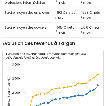
professions intermédiaires
/ mois
/ mois
Salaire moyen des employés
1 801 € nets /
1 998 € nets
mois
/ mois
Salaire moyen des ouvriers
1 565 € nets
2 016 € nets
/ mois
/ mois
Evolution des revenus à Targon
(source :
Evolution des revenus fiscaux moyens par foyer
JDN d'après le ministère de l'Economie)
3 000
Montant par mois (€)
2 500
2 000