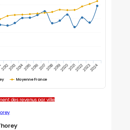
1
2012
2013
2014
2015
2016
2017
2018
2019
2020
2021
2022
2023
2024
ey
Moyenne France
ent des revenus par ville
horey
Thorey