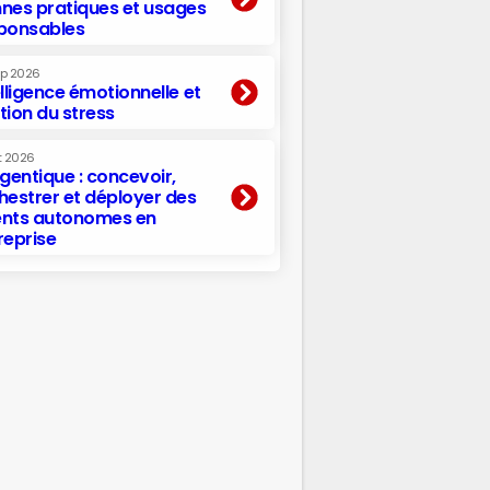
nes pratiques et usages
ponsables
ep 2026
elligence émotionnelle et
tion du stress
t 2026
agentique : concevoir,
hestrer et déployer des
nts autonomes en
reprise