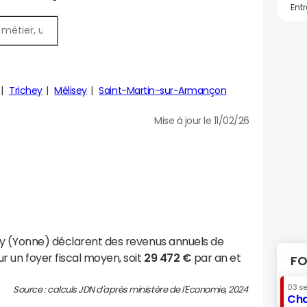
Trichey
Mélisey
Saint-Martin-sur-Armançon
Mise à jour le 11/02/26
ey (Yonne) déclarent des revenus annuels de
r un foyer fiscal moyen, soit
29 472 €
par an et
FO
03 s
Source : calculs JDN d'après ministère de l'Economie, 2024
Cha