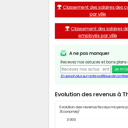
Classement des salaires des c
par ville
Classement des salaires d
employés par ville
A ne pas manquer
Recevez nos astuces et bons plans 
Je m'
En savoir plus sur notre politique de confiden
Evolution des revenus à T
Evolution des revenus fiscaux moyens p
l'Economie)
3 000