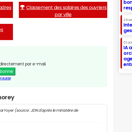
bon
adres
Classement des salaires des ouvriers
res
par ville
24 s
Int
es
ges
01 oc
IA 
orc
age
directement par e-mail.
ent
abonne
tialité
horey
(source : JDN d'après le ministère de
ar foyer