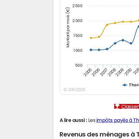
2 500
Montant par mois (€)
2 000
1 500
1 000
500
2005
2006
2007
2008
2009
2010
201
Thor
© JDN 2026
Classem
A lire aussi :
Les
impôts payés à T
Revenus des ménages à 