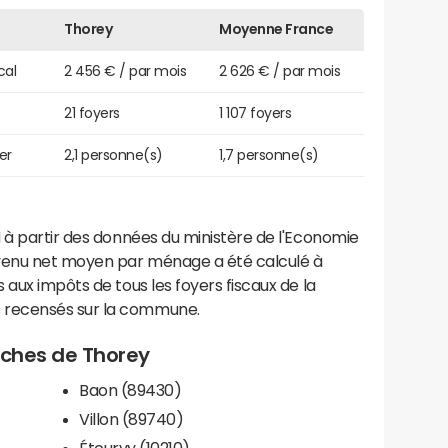
Thorey
Moyenne France
cal
2 456 € / par mois
2 626 € / par mois
21 foyers
1 107 foyers
er
2,1 personne(s)
1,7 personne(s)
 à partir des données du ministère de l'Economie
evenu net moyen par ménage a été calculé à
 aux impôts de tous les foyers fiscaux de la
 recensés sur la commune.
roches de Thorey
Baon (89430)
Villon (89740)
Étourvy (10210)