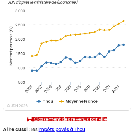
JDN d'après le ministère de l'Economie)
3 000
2 500
Montant par mois (€)
2 000
1 500
1 000
500
2007
2017
2009
2019
2011
2021
2013
2023
2005
2015
Thou
Moyenne France
© JDN 2026
Classement des revenus par ville
A lire aussi :
Les
impôts payés à Thou