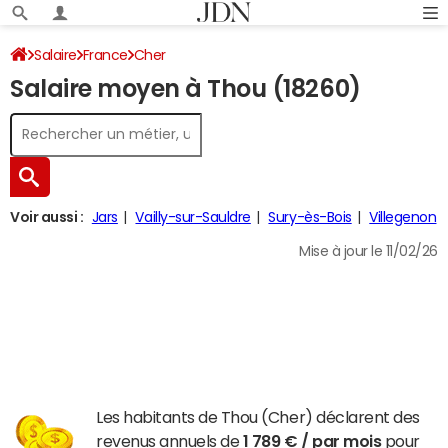
Salaire
France
Cher
Salaire moyen à Thou (18260)
Voir aussi :
Jars
Vailly-sur-Sauldre
Sury-ès-Bois
Villegenon
Mise à jour le 11/02/26
Les habitants de Thou (Cher) déclarent des
revenus annuels de
1 789 € / par mois
pour