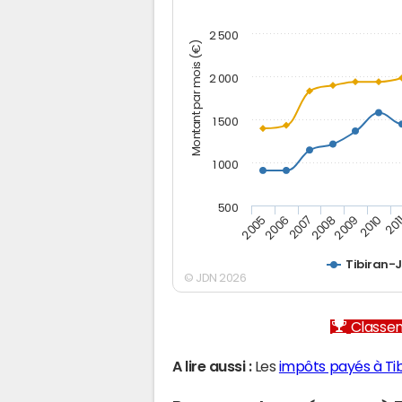
2 500
Montant par mois (€)
2 000
1 500
1 000
500
2005
2006
2007
2008
2009
2010
201
Tibiran-
© JDN 2026
Classem
A lire aussi :
Les
impôts payés à Ti