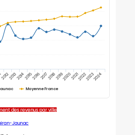
1
2012
2013
2014
2015
2016
2017
2018
2019
2020
2021
2022
2023
2024
Jaunac
Moyenne France
ent des revenus par ville
biran-Jaunac