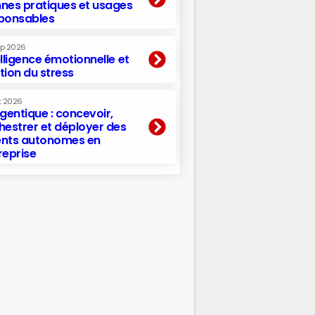
nes pratiques et usages
ponsables
ep 2026
elligence émotionnelle et
tion du stress
t 2026
agentique : concevoir,
hestrer et déployer des
nts autonomes en
reprise