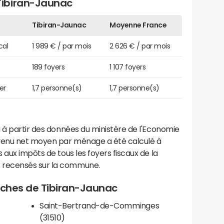
Tibiran-Jaunac
Tibiran-Jaunac
Moyenne France
cal
1 989 € / par mois
2 626 € / par mois
189 foyers
1 107 foyers
er
1,7 personne(s)
1,7 personne(s)
 à partir des données du ministère de l'Economie
evenu net moyen par ménage a été calculé à
 aux impôts de tous les foyers fiscaux de la
 recensés sur la commune.
roches de Tibiran-Jaunac
Saint-Bertrand-de-Comminges
(31510)