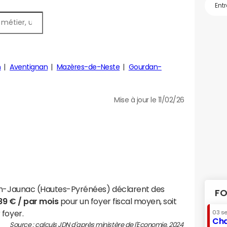
n
Aventignan
Mazères-de-Neste
Gourdan-
Mise à jour le 11/02/26
ran-Jaunac (Hautes-Pyrénées) déclarent des
FO
89 € / par mois
pour un foyer fiscal moyen, soit
 foyer.
03 s
Cha
Source : calculs JDN d'après ministère de l'Economie, 2024