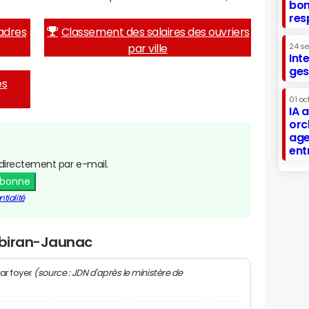
bon
res
adres
Classement des salaires des ouvriers
par ville
24 s
Int
ges
es
01 oc
IA 
orc
age
ent
directement par e-mail.
abonne
tialité
Tibiran-Jaunac
(source : JDN d'après le ministère de
ar foyer