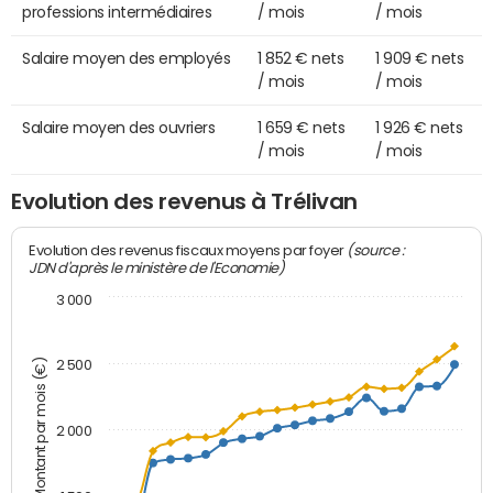
professions intermédiaires
/ mois
/ mois
Salaire moyen des employés
1 852 € nets
1 909 € nets
/ mois
/ mois
Salaire moyen des ouvriers
1 659 € nets
1 926 € nets
/ mois
/ mois
Evolution des revenus à Trélivan
(source :
Evolution des revenus fiscaux moyens par foyer
JDN d'après le ministère de l'Economie)
3 000
Montant par mois (€)
2 500
2 000