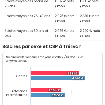
Salaire moyen des moins de
1 687 € nets
1 685 € nets
26 ans
/ mois
/ mois
Salaire moyen des 26-49 ans
2 075 € nets
2 336 € nets
/ mois
/ mois
Salaire moyen des 50 ans et
2 065 € nets
2 707 € nets
plus
/ mois
/ mois
Salaires par sexe et CSP à Trélivan
(source : JDN
Salaires nets mensuels moyens en 2022
d'après l'Insee)
3 581 €
Cadres
4 003 €
2 264 €
Professions
intermédiaires
2 506 €