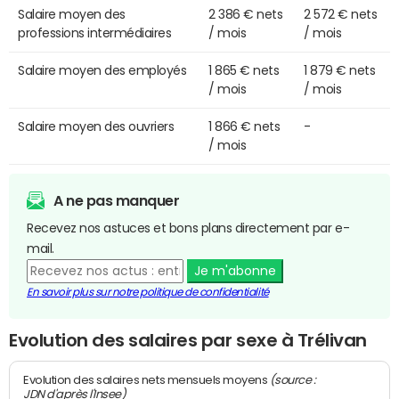
Salaire moyen des
2 386 € nets
2 572 € nets
professions intermédiaires
/ mois
/ mois
Salaire moyen des employés
1 865 € nets
1 879 € nets
/ mois
/ mois
Salaire moyen des ouvriers
1 866 € nets
-
/ mois
A ne pas manquer
Recevez nos astuces et bons plans directement par e-
mail.
Je m'abonne
En savoir plus sur notre politique de confidentialité
Evolution des salaires par sexe à Trélivan
(source :
Evolution des salaires nets mensuels moyens
JDN d'après l'Insee)