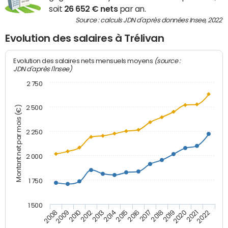
soit
26 652 € nets
par an.
Source : calculs JDN d'après données Insee, 2022
Evolution des salaires à Trélivan
(source :
Evolution des salaires nets mensuels moyens
JDN d'après l'Insee)
2 750
2 500
Montant net par mois (€)
2 250
2 000
1 750
1 500
2012
2019
2014
2021
2008
2016
2010
2018
2013
2020
2015
2022
2009
2017