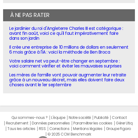
À NE PAS RATER
Le jardinier du roi d'Angleterre Charles III est catégorique :
avant fin août, voici ce qu'il faut impérativement faire
dans son jardin
Il crée une entreprise de 10 millions de dollars en seulement
6 mois grâce à l'IA : voici la méthode de Ben Broca
Votre salaire net va peut-être changer en septembre :
voici comment vérifier et éviter les mauvaises surprises
Les mères de famille vont pouvoir augmenter leur retraite
grâce à un nouveau décret, mais elles doivent faire deux
choses avant le 1er septembre
Qui sommes-nous ?
L'équipe
Notre société
Publicité
Contact
Recrutement
Données personnelles
Paramétrer les cookies
Gérer Utiq
Tous les articles
RSS
Corrections
Mentions légales
Groupe Figaro
© 2025 CCM Benchmark