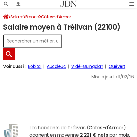
Salaire
France
Côtes-d'Armor
Salaire moyen à Trélivan (22100)
Voir aussi :
Bobital
Aucaleuc
Vildé-Guingalan
Quévert
Mise à jour le 11/02/26
Les habitants de Trélivan (Côtes-d'Armor)
gagnent en moyenne
2 221 € nets
par mois,