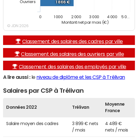
Ouvriers
1 866 €
0
1 000
2 000
3 000
4 000
5 0…
Montant net par mois (€)
© JDN 2026
Classement des salaires des cadres par ville
Classement des salaires des ouvriers par ville
Classement des salaires des employés par ville
A lire aussi :
le
niveau de diplôme et les CSP à Trélivan
Salaires par CSP à Trélivan
Moyenne
Données 2022
Trélivan
France
Salaire moyen des cadres
3 899 € nets
4 489 €
/ mois
nets / mois