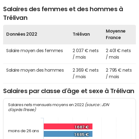
Salaires des femmes et des hommes à
Trélivan
Moyenne
Données 2022
Trélivan
France
Salaire moyen des femmes
2 037 € nets
2 401 € nets
/ mois
/ mois
Salaire moyen des hommes
2 369 € nets
2 795 € nets
/ mois
/ mois
Salaires par classe d'âge et sexe à Trélivan
(source : JDN
Salaires nets mensuels moyens en 2022
d'après l'Insee)
1 687 €
moins de 26 ans
1 685 €