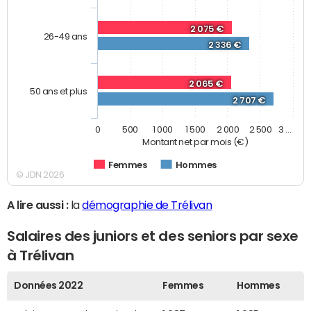
2 075 €
26-49 ans
2 336 €
2 065 €
50 ans et plus
2 707 €
0
500
1 000
1 500
2 000
2 500
3 …
Montant net par mois (€)
Femmes
Hommes
© JDN 2026
A lire aussi :
la
démographie de Trélivan
Salaires des juniors et des seniors par sexe
à Trélivan
Données 2022
Femmes
Hommes