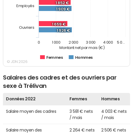
1 852 €
Employés
1 909 €
1 659 €
Ouvriers
1 926 €
0
1 000
2 000
3 000
4 000
5 0…
Montant net par mois (€)
Femmes
Hommes
© JDN 2026
Salaires des cadres et des ouvriers par
sexe à Trélivan
Données 2022
Femmes
Hommes
Salaire moyen des cadres
3 581 € nets
4 003 € nets
/ mois
/ mois
Salaire moyen des
2 264 € nets
2 506 € nets