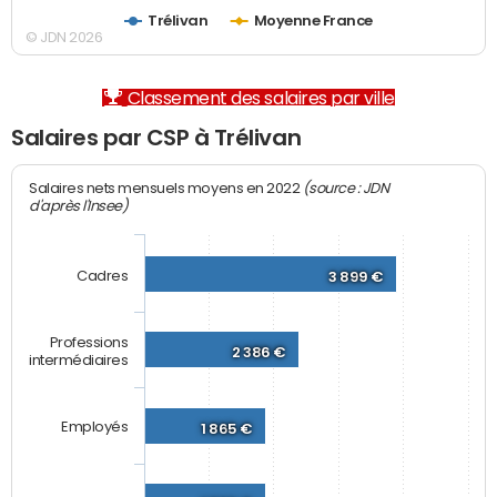
Trélivan
Moyenne France
© JDN 2026
Classement des salaires par ville
Salaires par CSP à Trélivan
(source : JDN
Salaires nets mensuels moyens en 2022
d'après l'Insee)
Cadres
3 899 €
Professions
2 386 €
intermédiaires
Employés
1 865 €