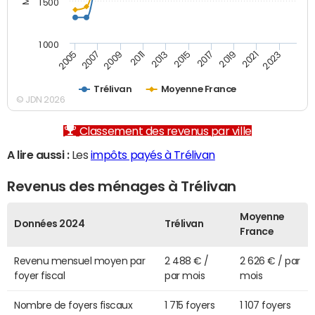
1 500
1 000
2007
2017
2009
2019
2011
2021
2013
2023
2005
2015
Trélivan
Moyenne France
© JDN 2026
Classement des revenus par ville
A lire aussi :
Les
impôts payés à Trélivan
Revenus des ménages à Trélivan
Moyenne
Données 2024
Trélivan
France
Revenu mensuel moyen par
2 488 € /
2 626 € / par
foyer fiscal
par mois
mois
Nombre de foyers fiscaux
1 715 foyers
1 107 foyers