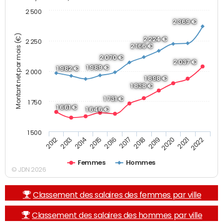
2 500
2 369 €
Montant net par mois (€)
2 224 €
2 250
2 166 €
2 070 €
2 037 €
1 989 €
1 982 €
2 000
1 898 €
1 838 €
1 731 €
1 750
1 661 €
1 646 €
1 500
2013
2017
2021
2014
2018
2022
2015
2019
2012
2016
2020
Femmes
Hommes
© JDN 2026
Classement des salaires des femmes par ville
Classement des salaires des hommes par ville