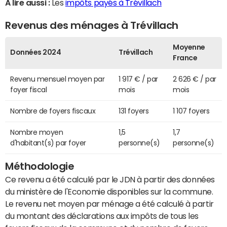
A lire aussi :
Les
impôts payés à Trévillach
Revenus des ménages à Trévillach
Moyenne
Données 2024
Trévillach
France
Revenu mensuel moyen par
1 917 € / par
2 626 € / par
foyer fiscal
mois
mois
Nombre de foyers fiscaux
131 foyers
1 107 foyers
Nombre moyen
1,5
1,7
d'habitant(s) par foyer
personne(s)
personne(s)
Méthodologie
Ce revenu a été calculé par le JDN à partir des données
du ministère de l'Economie disponibles sur la commune.
Le revenu net moyen par ménage a été calculé à partir
du montant des déclarations aux impôts de tous les