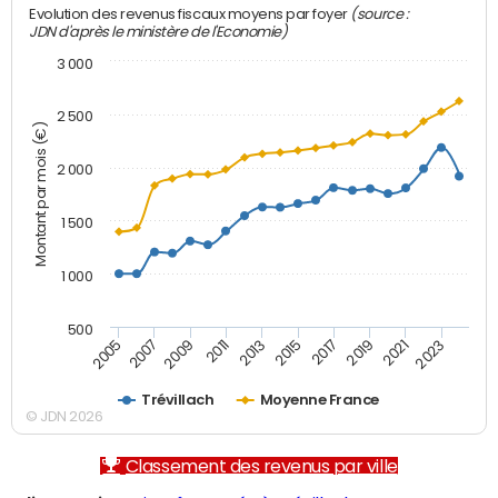
(source :
Evolution des revenus fiscaux moyens par foyer
JDN d'après le ministère de l'Economie)
3 000
2 500
Montant par mois (€)
2 000
1 500
1 000
500
2007
2017
2009
2019
2011
2021
2013
2023
2005
2015
Trévillach
Moyenne France
© JDN 2026
Classement des revenus par ville