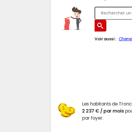
Voir aussi :
Chene
Les habitants de Tron
2 237 € / par mois
pou
par foyer.