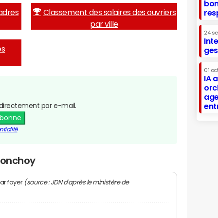
bon
adres
Classement des salaires des ouvriers
res
par ville
24 s
Int
es
ges
01 oc
IA 
orc
age
directement par e-mail.
ent
abonne
tialité
Tronchoy
(source : JDN d'après le ministère de
ar foyer