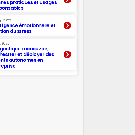
nes pratiques et usages
ponsables
ep 2026
elligence émotionnelle et
tion du stress
t 2026
agentique : concevoir,
hestrer et déployer des
nts autonomes en
reprise