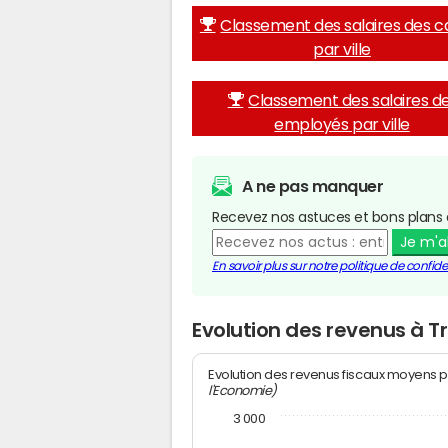
Classement des salaires des c
par ville
Classement des salaires d
employés par ville
A ne pas manquer
Recevez nos astuces et bons plans 
Je m'
En savoir plus sur notre politique de confiden
Evolution des revenus à 
Evolution des revenus fiscaux moyens p
l'Economie)
3 000