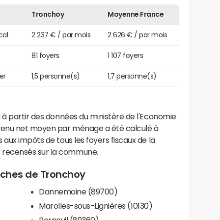
Tronchoy
Moyenne France
cal
2 237 € / par mois
2 626 € / par mois
81 foyers
1 107 foyers
er
1,5 personne(s)
1,7 personne(s)
 à partir des données du ministère de l'Economie
evenu net moyen par ménage a été calculé à
 aux impôts de tous les foyers fiscaux de la
 recensés sur la commune.
roches de Tronchoy
Dannemoine (89700)
Marolles-sous-Lignières (10130)
Bernouil (89360)