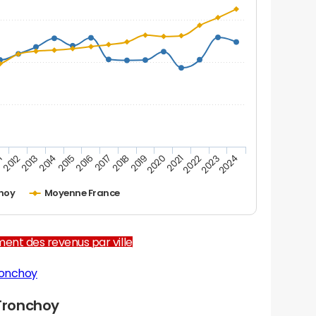
1
2012
2013
2014
2015
2016
2017
2018
2019
2020
2021
2022
2023
2024
hoy
Moyenne France
ent des revenus par ville
ronchoy
Tronchoy