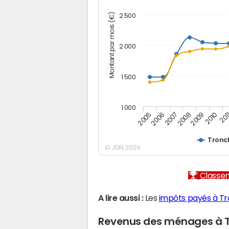
Montant par mois (€)
2 500
2 000
1 500
1 000
2005
2006
2007
2008
2009
2010
201
Tronc
© JDN 2026
Classem
A lire aussi :
Les
impôts payés à T
Revenus des ménages à 