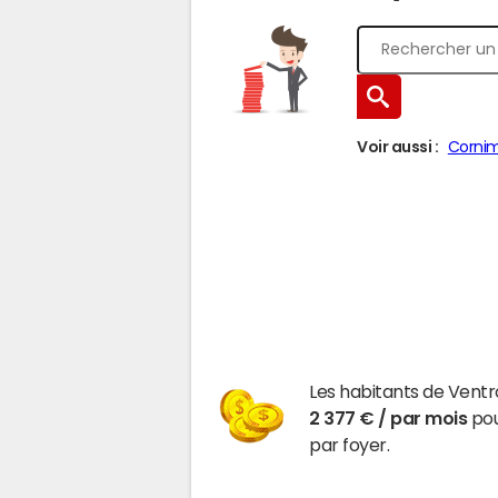
Voir aussi :
Corni
Les habitants de Vent
2 377 € / par mois
pou
par foyer.