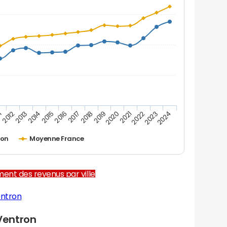
1
2012
2013
2014
2015
2016
2017
2018
2019
2020
2021
2022
2023
2024
ron
Moyenne France
ent des revenus par ville
entron
Ventron