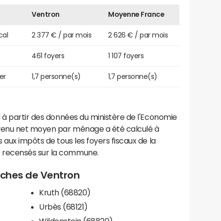
Ventron
Moyenne France
cal
2 377 € / par mois
2 626 € / par mois
461 foyers
1 107 foyers
er
1,7 personne(s)
1,7 personne(s)
 à partir des données du ministère de l'Economie
evenu net moyen par ménage a été calculé à
 aux impôts de tous les foyers fiscaux de la
 recensés sur la commune.
roches de Ventron
Kruth (68820)
Urbès (68121)
Wildenstein (68820)