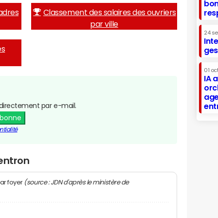
bon
adres
Classement des salaires des ouvriers
res
par ville
24 s
Int
es
ges
01 oc
IA 
orc
age
directement par e-mail.
ent
abonne
tialité
entron
(source : JDN d'après le ministère de
ar foyer