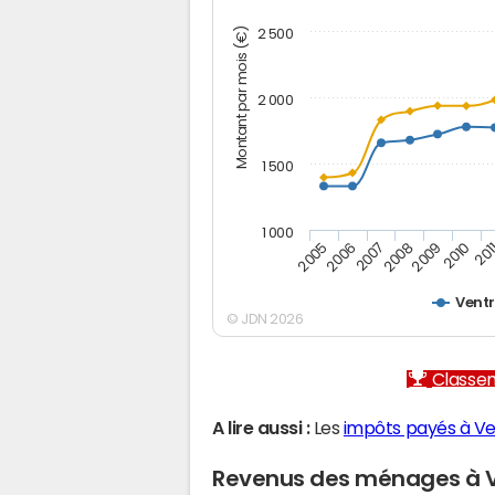
Montant par mois (€)
2 500
2 000
1 500
1 000
2005
2006
2007
2008
2009
2010
201
Vent
© JDN 2026
Classem
A lire aussi :
Les
impôts payés à V
Revenus des ménages à 