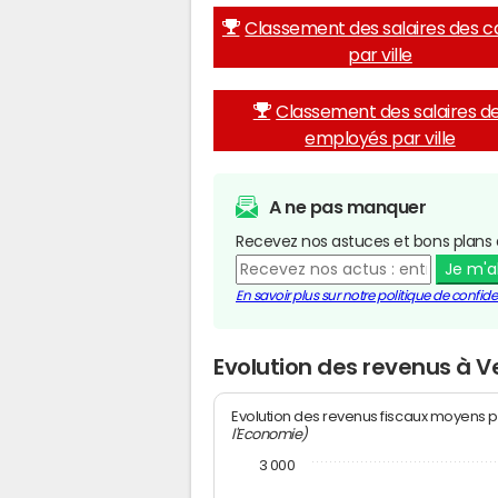
Classement des salaires des c
par ville
Classement des salaires d
employés par ville
A ne pas manquer
Recevez nos astuces et bons plans 
Je m'
En savoir plus sur notre politique de confiden
Evolution des revenus à V
Evolution des revenus fiscaux moyens p
l'Economie)
3 000