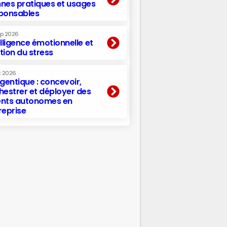
nes pratiques et usages
ponsables
ep 2026
elligence émotionnelle et
tion du stress
t 2026
agentique : concevoir,
hestrer et déployer des
nts autonomes en
reprise