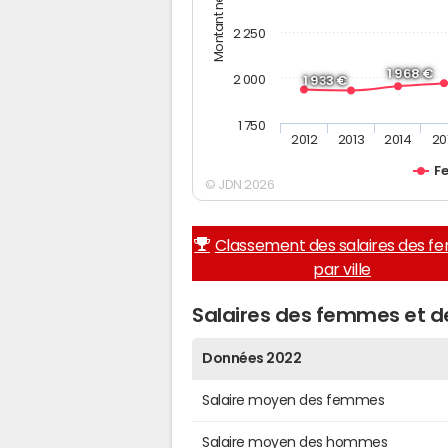
2 250
1 968 €
2 000
1 933 €
1 750
2012
2013
2014
20
F
© JDN 2026
Classement des salaires des 
par ville
Salaires des femmes et 
Données 2022
Salaire moyen des femmes
Salaire moyen des hommes