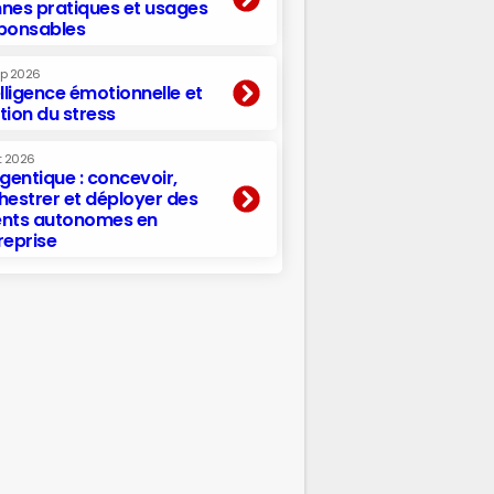
nes pratiques et usages
ponsables
ep 2026
elligence émotionnelle et
tion du stress
t 2026
agentique : concevoir,
hestrer et déployer des
nts autonomes en
reprise