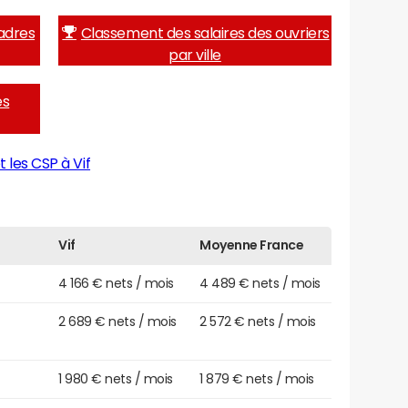
adres
Classement des salaires des ouvriers
par ville
es
 les CSP à Vif
Vif
Moyenne France
4 166 € nets / mois
4 489 € nets / mois
2 689 € nets / mois
2 572 € nets / mois
1 980 € nets / mois
1 879 € nets / mois