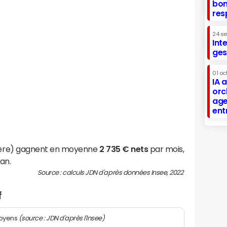
bon
res
24 s
Int
ges
01 oc
IA 
orc
age
ent
(Isère) gagnent en moyenne
2 735 € nets
par mois,
an.
Source : calculs JDN d'après données Insee, 2022
f
(source : JDN d'après l'Insee)
moyens