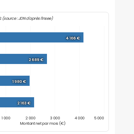
(source : JDN d'après l'Insee)
22
4 166 €
2 689 €
1 980 €
2 163 €
1 000
2 000
3 000
4 000
5 000
Montant net par mois (€)