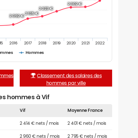
2 302 €
2 223 €
2 135 €
2 092 €
15
2016
2017
2018
2019
2020
2021
2022
emmes
Hommes
femmes
Classement des salaires des
hommes par ville
des hommes à Vif
Vif
Moyenne France
2 414 € nets / mois
2 401 € nets / mois
2 960 € nets / mois
2 795 € nets / mois