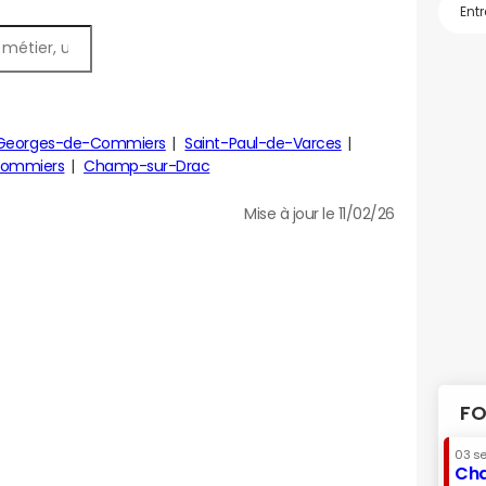
-Georges-de-Commiers
Saint-Paul-de-Varces
Commiers
Champ-sur-Drac
Mise à jour le 11/02/26
FO
03 s
Cha