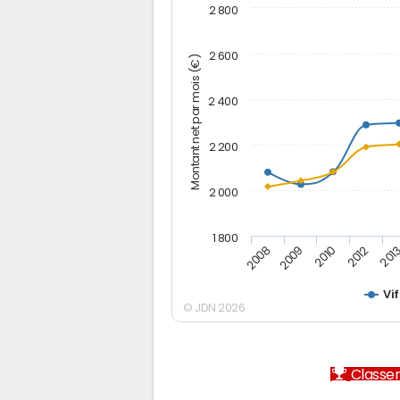
2 800
2 600
Montant net par mois (€)
2 400
2 200
2 000
1 800
2012
2010
2009
201
2008
Vif
© JDN 2026
Classem