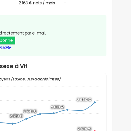
2 163 € nets / mois
-
directement par e-mail.
abonne
tialité
sexe à Vif
(source : JDN d'après l'Insee)
moyens
2 960 €
2 819 €
2 741 €
2 651 €
2 414 €