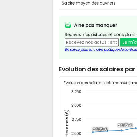
Salaire moyen des ouvriers
A ne pas manquer
Recevez nos astuces et bons plans 
Je m'
En savoir plus sur notre politique de confiden
Evolution des salaires par 
Evolution des salaires nets mensuels 
3 250
3 000
Montant net par mois (€)
2 750
2 582 €
2 509 €
2 500