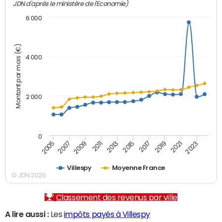
JDN d'après le ministère de l'Economie)
6 000
Montant par mois (€)
4 000
2 000
0
2007
2017
2005
2015
2013
2023
2011
2021
2009
2019
Villespy
Moyenne France
© JDN 2026
Classement des revenus par ville
A lire aussi :
Les
impôts payés à Villespy