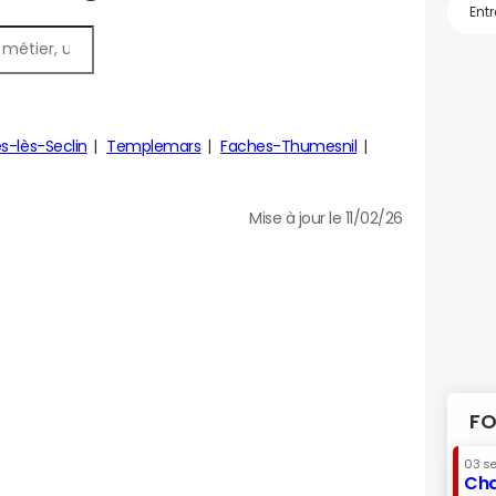
es-lès-Seclin
Templemars
Faches-Thumesnil
Mise à jour le 11/02/26
FO
03 s
Cha