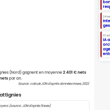
bon
res
24 s
Int
ges
01 oc
IA 
orc
age
ent
ignies (Nord) gagnent en moyenne
2 401 € nets
 nets
par an.
Source : calculs JDN d'après données Insee, 2022
attignies
(source : JDN d'après l'Insee)
moyens