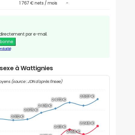
1 767 € nets / mois
-
directement par e-mail.
abonne
tialité
 sexe à Wattignies
(source : JDN d'après l'Insee)
moyens
2 507 €
2 473 €
2 416 €
2 375 €
2 312 €
2 246 €
2 211 €
2 166 €