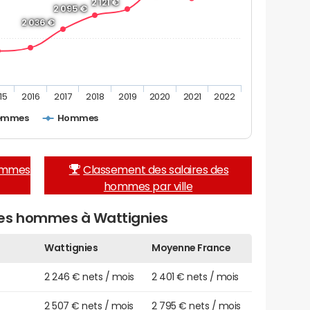
2 121 €
2 095 €
2 036 €
15
2016
2017
2018
2019
2020
2021
2022
emmes
Hommes
femmes
Classement des salaires des
hommes par ville
des hommes à Wattignies
Wattignies
Moyenne France
2 246 € nets / mois
2 401 € nets / mois
2 507 € nets / mois
2 795 € nets / mois