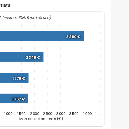
nies
(source : JDN d'après l'Insee)
22
3 880 €
2 348 €
1 779 €
1 767 €
1 000
1 500
2 000
2 500
3 000
3 500
4 000
4 …
Montant net par mois (€)