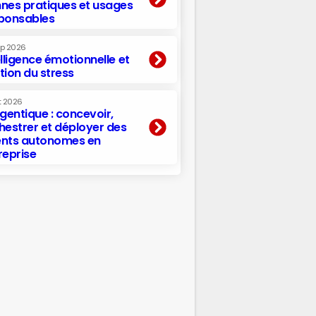
nes pratiques et usages
ponsables
ep 2026
elligence émotionnelle et
tion du stress
t 2026
agentique : concevoir,
hestrer et déployer des
nts autonomes en
reprise