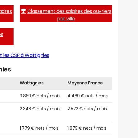
adres
Classement des salaires des ouvriers
par ville
es
t les CSP à Wattignies
nies
Wattignies
Moyenne France
3 880 € nets / mois
4 489 € nets / mois
2 348 € nets / mois
2 572 € nets / mois
1 779 € nets / mois
1 879 € nets / mois