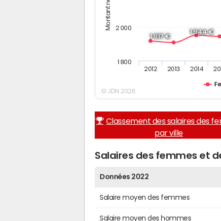
2 000
1 944 €
1 917 €
1 800
2012
2013
2014
20
F
© JDN 2026
Classement des salaires des 
par ville
Salaires des femmes et 
Données 2022
Salaire moyen des femmes
Salaire moyen des hommes