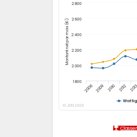
2 800
2 600
Montant net par mois (€)
2 400
2 200
2 000
1 800
2012
2010
2009
201
2008
Wattig
© JDN 2026
Classem