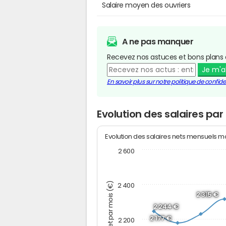
Salaire moyen des ouvriers
A ne pas manquer
Recevez nos astuces et bons plans 
Je m'
En savoir plus sur notre politique de confiden
Evolution des salaires par
Evolution des salaires nets mensuels 
2 600
Montant net par mois (€)
2 400
2 315 €
2 244 €
2 177 €
2 200