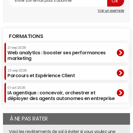
Voir un exemple
FORMATIONS
21 sep 2026
Web analytics : booster ses performances
marketing
23 sep 2026
Parcours et Expérience Client
Office 365 est l'application SaaS la plus déployée parmi les clients de
Okta, devant Salesforce.
©
Okta
01 oct 2026
IA agentique : concevoir, orchestrer et
déployer des agents autonomes en entreprise
Le PDG de Microsoft, Satya Nadella, a aussi dévoilé pour la
première fois quelques statistiques d'utilisation d'Office
365 à des fins professionnelles. Il n'a pas révélé le nombre
À NE PAS RATER
réel d'utilisateurs professionnels d'Office 365, mais il a
néanmoins déclaré que, parmi les entreprises clientes, il y
Voici les revêtements de sol à éviter si vous voulez une