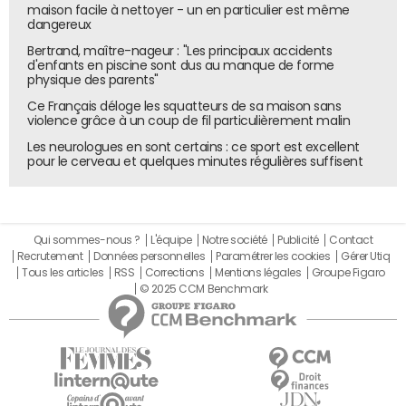
avait "près de 50 millions d'utilisateurs actifs mensuels de
maison facile à nettoyer - un en particulier est même
dangereux
Office 365."
Bertrand, maître-nageur : "Les principaux accidents
C'est encore maigre en comparaison du nombre
d'enfants en piscine sont dus au manque de forme
physique des parents"
d'utilisateurs de Microsoft Office à son apogée (
environ
750
millions en 2010
), mais la tendance est positive. À
Ce Français déloge les squatteurs de sa maison sans
violence grâce à un coup de fil particulièrement malin
mesure que les entreprises basculent vers le cloud, elles
n'acquièrent plus Office de manière traditionnelle. Le
Les neurologues en sont certains : ce sport est excellent
pour le cerveau et quelques minutes régulières suffisent
chiffre d'affaires commercial de Microsoft Office a
d'ailleurs diminué de 16%.
Microsoft n'a pas encore révélé le montant du chiffre
d'affaires généré par les abonnements professionnels à
Qui sommes-nous ?
L'équipe
Notre société
Publicité
Contact
Recrutement
Données personnelles
Paramétrer les cookies
Gérer Utiq
Office 365. Le groupe a déclaré que le chiffre d'affaires de
Tous les articles
RSS
Corrections
Mentions légales
Groupe Figaro
l'intégralité de son offre cloud était en passe d'atteindre
© 2025 CCM Benchmark
6,3 milliards de dollars cette année. Office 365 y contribue
pour une grande part, mais ce n'est pas la seule source
de revenus.
Microsoft a aussi dévoilé le nombre d'abonnements
souscrits par des particuliers à Office 365 en 2014 :