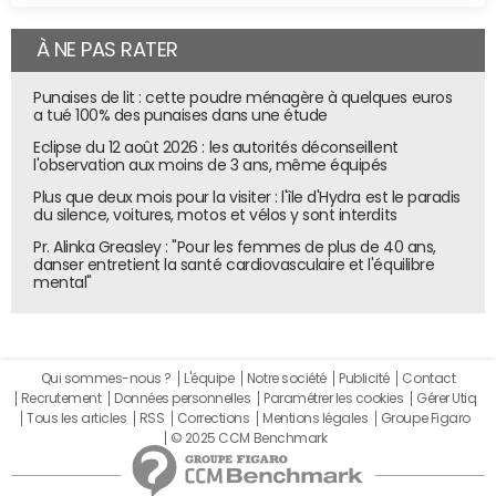
À NE PAS RATER
Punaises de lit : cette poudre ménagère à quelques euros
a tué 100% des punaises dans une étude
Eclipse du 12 août 2026 : les autorités déconseillent
l'observation aux moins de 3 ans, même équipés
Plus que deux mois pour la visiter : l'île d'Hydra est le paradis
du silence, voitures, motos et vélos y sont interdits
Pr. Alinka Greasley : "Pour les femmes de plus de 40 ans,
danser entretient la santé cardiovasculaire et l'équilibre
mental"
Qui sommes-nous ?
L'équipe
Notre société
Publicité
Contact
Recrutement
Données personnelles
Paramétrer les cookies
Gérer Utiq
Tous les articles
RSS
Corrections
Mentions légales
Groupe Figaro
© 2025 CCM Benchmark