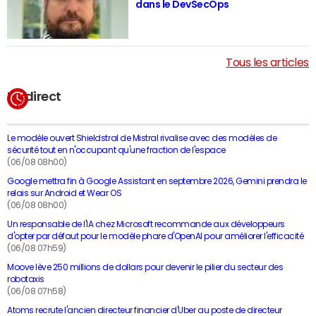
dans le DevSecOps
Tous les articles
En direct
Le modèle ouvert Shieldstral de Mistral rivalise avec des modèles de
sécurité tout en n'occupant qu'une fraction de l'espace
(06/08 08h00)
Google mettra fin à Google Assistant en septembre 2026, Gemini prendra le
relais sur Android et Wear OS
(06/08 08h00)
Un responsable de l'IA chez Microsoft recommande aux développeurs
d'opter par défaut pour le modèle phare d'OpenAI pour améliorer l'efficacité
(06/08 07h59)
Moove lève 250 millions de dollars pour devenir le pilier du secteur des
robotaxis
(06/08 07h58)
Atoms recrute l'ancien directeur financier d'Uber au poste de directeur