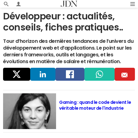
Développeur : actualités,
conseils, fiches pratiques..
Tour d’horizon des dernières tendances de l’univers du
développement web et d’applications. Le point sur les
derniers frameworks, outils et langages, et les
évolutions en matière de salaire et rémunération.
Parta
Linke
Faceb
Whats
E
ger
dIn
ook
app
m
Gaming : quand le code devient le
véritable moteur de l'industrie
ail