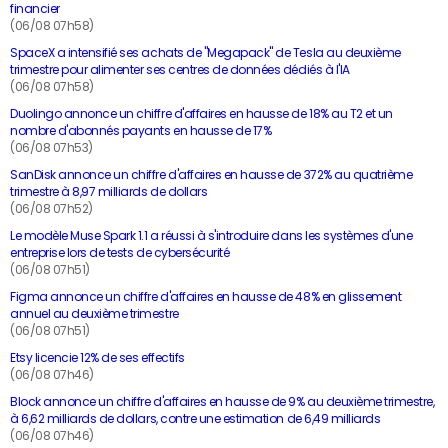
financier
(06/08 07h58)
SpaceX a intensifié ses achats de "Megapack" de Tesla au deuxième
trimestre pour alimenter ses centres de données dédiés à l'IA
(06/08 07h58)
Duolingo annonce un chiffre d'affaires en hausse de 18% au T2 et un
nombre d'abonnés payants en hausse de 17%
(06/08 07h53)
SanDisk annonce un chiffre d'affaires en hausse de 372% au quatrième
trimestre à 8,97 milliards de dollars
(06/08 07h52)
Le modèle Muse Spark 1.1 a réussi à s'introduire dans les systèmes d'une
entreprise lors de tests de cybersécurité
(06/08 07h51)
Figma annonce un chiffre d'affaires en hausse de 48% en glissement
annuel au deuxième trimestre
(06/08 07h51)
Etsy licencie 12% de ses effectifs
(06/08 07h46)
Block annonce un chiffre d'affaires en hausse de 9% au deuxième trimestre,
à 6,62 milliards de dollars, contre une estimation de 6,49 milliards
(06/08 07h46)