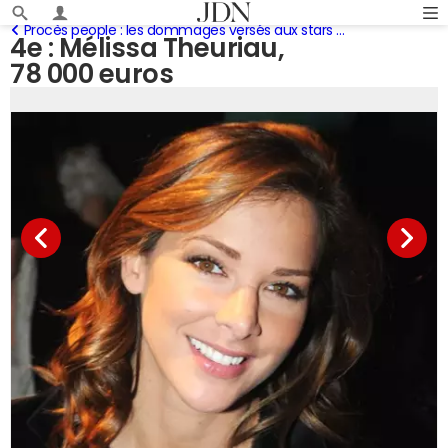
Procès people : les dommages versés aux stars en 2009
4e : Mélissa Theuriau,
78 000 euros