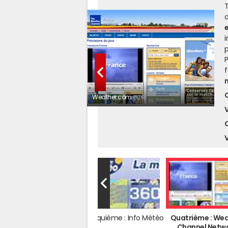
T
d
i
P
f
Weather.com
© DR
C
V
Le Top 5 des sites de
Cinquième : Info Météo
Quatrième : We
météo
Channel Netw