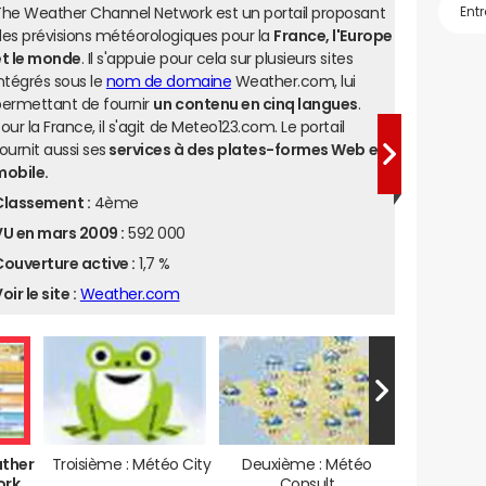
he Weather Channel Network est un portail proposant
es prévisions météorologiques pour la
France, l'Europe
et le monde
. Il s'appuie pour cela sur plusieurs sites
ntégrés sous le
nom de domaine
Weather.com, lui
permettant de fournir
un contenu en cinq langues
.
our la France, il s'agit de Meteo123.com. Le portail
ournit aussi ses
services à des plates-formes Web et
mobile.
Classement :
4ème
VU en mars 2009 :
592 000
ouverture active :
1,7 %
oir le site :
Weather.com
ather
Troisième : Météo City
Deuxième : Météo
ork
Consult