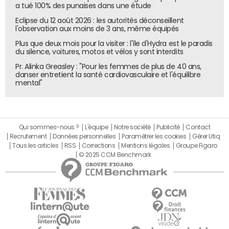
a tué 100% des punaises dans une étude
Eclipse du 12 août 2026 : les autorités déconseillent
l'observation aux moins de 3 ans, même équipés
Plus que deux mois pour la visiter : l'île d'Hydra est le paradis
du silence, voitures, motos et vélos y sont interdits
Pr. Alinka Greasley : "Pour les femmes de plus de 40 ans,
danser entretient la santé cardiovasculaire et l'équilibre
mental"
Qui sommes-nous ?
L'équipe
Notre société
Publicité
Contact
Recrutement
Données personnelles
Paramétrer les cookies
Gérer Utiq
Tous les articles
RSS
Corrections
Mentions légales
Groupe Figaro
Profil des non connectés en France
© Médiamétrie / GFK
© 2025 CCM Benchmark
En savoir plus sur Offremedia.com