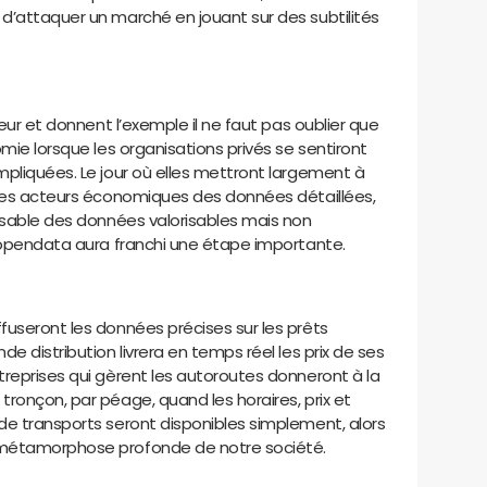
d’attaquer un marché en jouant sur des subtilités
teur et donnent l’exemple il ne faut pas oublier que
mie lorsque les organisations privés se sentiront
mpliquées. Le jour où elles mettront largement à
 les acteurs économiques des données détaillées,
lisable des données valorisables mais non
l’opendata aura franchi une étape importante.
fuseront les données précises sur les prêts
e distribution livrera en temps réel les prix de ses
treprises qui gèrent les autoroutes donneront à la
ronçon, par péage, quand les horaires, prix et
de transports seront disponibles simplement, alors
 métamorphose profonde de notre société.