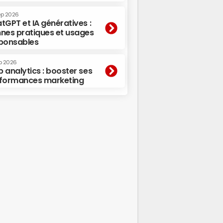
ep 2026
tGPT et IA génératives :
nes pratiques et usages
ponsables
p 2026
 analytics : booster ses
formances marketing