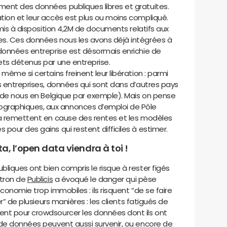
ent des données publiques libres et gratuites.
tion et leur accès est plus ou moins compliqué.
is à disposition 4,2M de documents relatifs aux
es. Ces données nous les avons déjà intégrées à
 données entreprise est désormais enrichie de
ets détenus par une entreprise.
même si certains freinent leur libération : parmi
s entreprises, données qui sont dans d’autres pays
t de nous en Belgique par exemple). Mais on pense
raphiques, aux annonces d’emploi de Pôle
ta remettent en cause des rentes et les modèles
pour des gains qui restent difficiles à estimer.
ta, l’open data viendra à toi !
liques ont bien compris le risque à rester figés
atron de
Publicis
a évoqué le danger qui pèse
conomie trop immobiles : ils risquent “de se faire
er” de plusieurs manières : les clients fatigués de
ent pour crowdsourcer les données dont ils ont
 de données peuvent aussi survenir, ou encore de