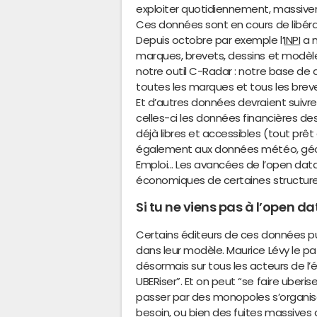
exploiter quotidiennement, massivem
Ces données sont en cours de libéra
Depuis octobre par exemple l’
INPI
a m
marques, brevets, dessins et modèl
notre outil C-Radar : notre base de
toutes les marques et tous les brev
Et d’autres données devraient suivre 
celles-ci les données financières de
déjà libres et accessibles (tout prê
également aux données météo, géog
Emploi... Les avancées de l’open da
économiques de certaines structures 
Si tu ne viens pas à l’open da
Certains éditeurs de ces données pub
dans leur modèle. Maurice Lévy le p
désormais sur tous les acteurs de l’é
UBERiser”. Et on peut “se faire uberis
passer par des monopoles s’organis
besoin, ou bien des fuites massives