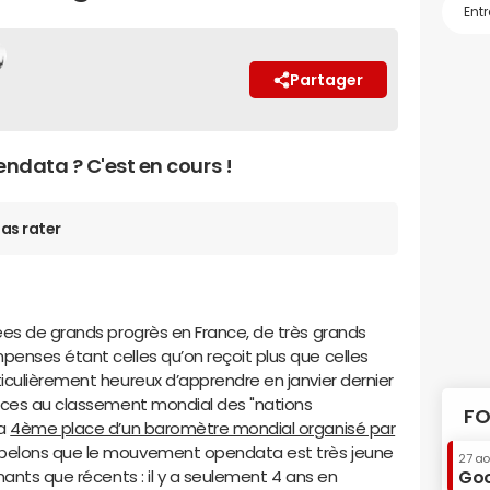
Partager
endata ? C'est en cours !
as rater
ées de grands progrès en France, de très grands
enses étant celles qu’on reçoit plus que celles
iculièrement heureux d’apprendre en janvier dernier
laces au classement mondial des "nations
FO
la
4ème place d’un baromètre mondial organisé par
ppelons que le mouvement opendata est très jeune
27 a
nants que récents : il y a seulement 4 ans en
Goo