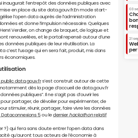
qui inaugurait l’entrepôt des données publiques avec
a mise en place du site data.gouv.fr.En mode start-
03 s
Cha
gélise l’open data auprès de l’administration
bon
e données et donne l’impulsion nécessaire. Quelques
res
’Henri Verdier, on change de braquet, de logique et
t renouvelées, et le portail repensé autour d’une
21 se
es données publiques de leur réutilisation. La
Web
per
a c’est l’usage qui en sera fait, produit, mis dans
urs économiques.
utilisation
l public data.gouv.fr
s’est construit autour de cette
otamment dès la page d’accueil de data.gouv.fr
données publiques”. Il ne s’agit pas d’ouvrir les
r pour partager, de dévoiler pour expérimenter, de
 pour stimuler, réunir, partager, faire vivre les données
 Dataconnexions 5
ou le
dernier
hackathon
relatif
ier ?) qui fera sans doute entrer l’open data dans
apacité qu’auront tous acteurs de l’économie à