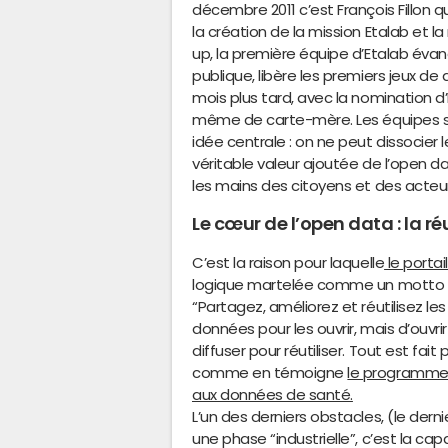
décembre 2011 c’est François Fillon 
la création de la mission Etalab et l
up, la première équipe d’Etalab évan
publique, libère les premiers jeux d
mois plus tard, avec la nomination d
même de carte-mère. Les équipes son
idée centrale : on ne peut dissocier l
véritable valeur ajoutée de l’open dat
les mains des citoyens et des acte
Le cœur de l’open data : la ré
C’est la raison pour laquelle
le portai
logique martelée comme un motto n
“Partagez, améliorez et réutilisez les 
données pour les ouvrir, mais d’ouvri
diffuser pour réutiliser. Tout est fait
comme en témoigne
le programme
aux données de santé.
L’un des derniers obstacles, (le dern
une phase “industrielle”, c’est la c