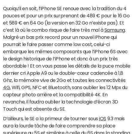
Quoiqu’il en soit, l’iPhone SE renoue avec la tradition du 4
pouces et pour un prix surprenant de 489 € pour le 16 Go
et 589 € en 64 Go (la version en 32 Go n’existe pas). Et
c’est là où le combo risque de faire très mal à
Samsung
.
Malgré un bas prix record pour un nouvel iPhone qui
pourrait le faire passer comme low cost, celui-ci
embarque les mêmes composants que l’iPhone 6S avec
le design historique de l’iPhone et donc à un prix très
abordable ! Et on vous passe les détails de la puce mobile
dernier cri Apple A9 ou le double-cœur cadencée à 1,8
Ghz, la mémoire vive de 2Go et toutes les connectivités
4G
, Wifi, GPS, NFC et Bluetooth, sans oublier les 12 Mpx du
capteur photo arrière et la compatibilité 4K. En
revanche, il faudra oublier la technologie d’écran 3D
Touch qui est absente du SE.
D’ailleurs, le SE a la primeur de tourner sous
iOS
9.3 mais
aura la lourde tâche de faire comprendre sa place
supérieure au 5S et similaire à celle du 6S dans la standing