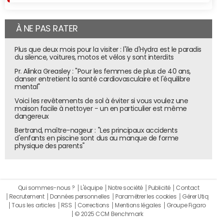
À NE PAS RATER
Plus que deux mois pour la visiter : l'île d'Hydra est le paradis
du silence, voitures, motos et vélos y sont interdits
Pr. Alinka Greasley : "Pour les femmes de plus de 40 ans,
danser entretient la santé cardiovasculaire et l'équilibre
mental"
Voici les revêtements de sol à éviter si vous voulez une
maison facile à nettoyer - un en particulier est même
dangereux
Bertrand, maître-nageur : "Les principaux accidents
d'enfants en piscine sont dus au manque de forme
physique des parents"
Qui sommes-nous ?
L'équipe
Notre société
Publicité
Contact
Recrutement
Données personnelles
Paramétrer les cookies
Gérer Utiq
Tous les articles
RSS
Corrections
Mentions légales
Groupe Figaro
© 2025 CCM Benchmark