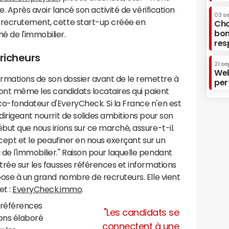
le. Après avoir lancé son activité de vérification
03 s
 recrutement, cette start-up créée en
Cha
bon
é de l'immobilier.
res
richeurs
21 se
Web
informations de son dossier avant de le remettre à
per
 sont même les candidats locataires qui paient
co-fondateur d'EveryCheck. Si la France n'en est
dirigeant nourrit de solides ambitions pour son
but que nous irions sur ce marché, assure-t-il.
oncept et le peaufiner en nous exerçant sur un
de l'immobilier." Raison pour laquelle pendant
ntrée sur les fausses références et informations
opose à un grand nombre de recruteurs. Elle vient
et :
EveryCheck.immo
.
 références
"Les candidats se
vons élaboré
connectent à une