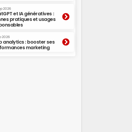
ep 2026
tGPT et IA génératives :
nes pratiques et usages
ponsables
p 2026
 analytics : booster ses
formances marketing