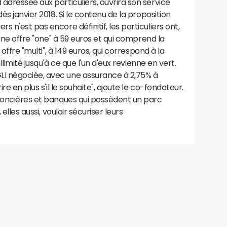
adressée aux particuliers, ouvrira son service
ès janvier 2018. Si le contenu de la proposition
 n'est pas encore définitif, les particuliers ont,
 une offre "one" à 59 euros et qui comprend la
 offre "multi", à 149 euros, qui correspond à la
illimité jusqu'à ce que l'un d'eux revienne en vert.
I négociée, avec une assurance à 2,75% à
re en plus s'il le souhaite", ajoute le co-fondateur.
 foncières et banques qui possèdent un parc
elles aussi, vouloir sécuriser leurs