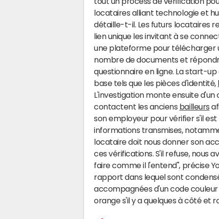
tout un process de vérification pou
locataires alliant technologie et h
détaille-t-il. Les futurs locataires 
lien unique les invitant à se connec
une plateforme pour télécharger 
nombre de documents et répondr
questionnaire en ligne. La start-u
base tels que les pièces d'identité,
L'investigation monte ensuite d'un
contactent les anciens
bailleurs
af
son employeur pour vérifier s'il est 
informations transmises, notamm
locataire doit nous donner son ac
ces vérifications. S'il refuse, nous 
faire comme il l'entend", précise Yo
rapport dans lequel sont condensée
accompagnées d'un code couleur : v
orange s'il y a quelques à côté et