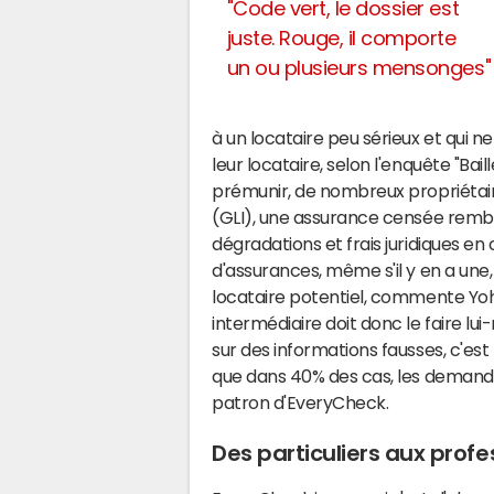
"Code vert, le dossier est
juste. Rouge, il comporte
un ou plusieurs mensonges"
à un locataire peu sérieux et qui n
leur locataire, selon l'enquête "Baill
prémunir, de nombreux propriétai
(GLI), une assurance censée rem
dégradations et frais juridiques e
d'assurances, même s'il y en a une,
locataire potentiel, commente Yohan
intermédiaire doit donc le faire lui-
sur des informations fausses, c'est le
que dans 40% des cas, les demandes
patron d'EveryCheck.
Des particuliers aux profe