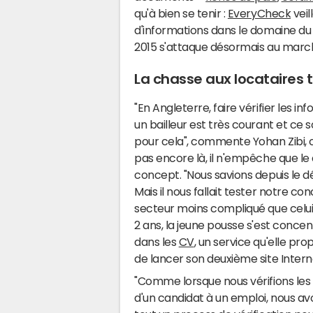
qu'à bien se tenir :
EveryCheck
veil
d'informations dans le domaine du
2015 s'attaque désormais au march
La chasse aux locataires t
"En Angleterre, faire vérifier les 
un bailleur est très courant et ce
pour cela", commente Yohan Zibi, 
pas encore là, il n'empêche que le 
concept. "Nous savions depuis le dé
Mais il nous fallait tester notre c
secteur moins compliqué que celui 
2 ans, la jeune pousse s'est conce
dans les
CV
, un service qu'elle pr
de lancer son deuxième site Intern
"Comme lorsque nous vérifions les
d'un candidat à un emploi, nous a