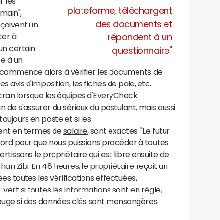
r les
plateforme, téléchargent
umain",
des documents et
reçoivent un
ter à
répondent à un
un certain
questionnaire"
e à un
p commence alors à vérifier les documents de
les avis d'imposition
, les fiches de paie, etc.
 cran lorsque les équipes d'EveryCheck
in de s'assurer du sérieux du postulant, mais aussi
toujours en poste et si les
ent en termes de
salaire
, sont exactes. "Le futur
cord pour que nous puissions procéder à toutes
avertissons le propriétaire qui est libre ensuite de
han Zibi. En 48 heures, le propriétaire reçoit un
s toutes les vérifications effectuées,
ert si toutes les informations sont en règle,
 rouge si des données clés sont mensongères.