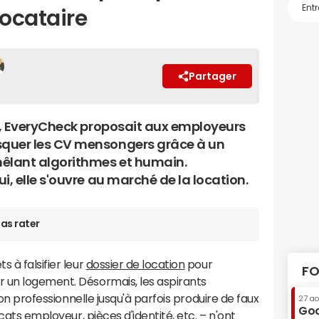
locataire
Partager
ne, EveryCheck proposait aux employeurs
quer les CV mensongers grâce à un
êlant algorithmes et humain.
i, elle s'ouvre au marché de la location.
as rater
 à falsifier leur
dossier de location
pour
FO
 un logement. Désormais, les aspirants
tion professionnelle jusqu'à parfois produire de faux
27 a
Goo
ficats employeur
, pièces d'identité, etc. – n'ont