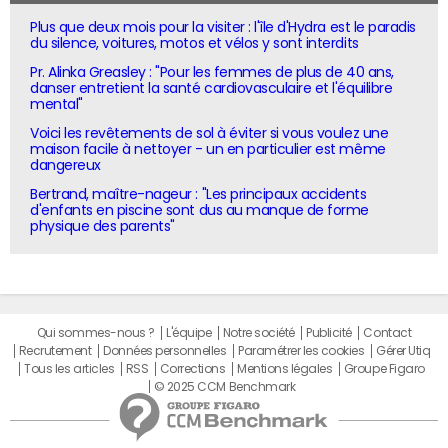
Plus que deux mois pour la visiter : l'île d'Hydra est le paradis
du silence, voitures, motos et vélos y sont interdits
Pr. Alinka Greasley : "Pour les femmes de plus de 40 ans,
danser entretient la santé cardiovasculaire et l'équilibre
mental"
Voici les revêtements de sol à éviter si vous voulez une
maison facile à nettoyer - un en particulier est même
dangereux
Bertrand, maître-nageur : "Les principaux accidents
d'enfants en piscine sont dus au manque de forme
physique des parents"
Qui sommes-nous ?
L'équipe
Notre société
Publicité
Contact
Recrutement
Données personnelles
Paramétrer les cookies
Gérer Utiq
Tous les articles
RSS
Corrections
Mentions légales
Groupe Figaro
© 2025 CCM Benchmark