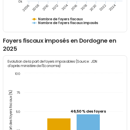
0k
2014
2024
2006
2008
2010
2012
2016
2018
2020
2022
Nombre de foyers fiscaux
Nombre de foyers fiscaux imposés
Foyers fiscaux imposés en Dordogne en
2025
Evolution de la part de foyers imposables (Source : JDN
d'après ministère de l'Economie)
100
Part des foyers fiscaux (%)
75
46,50 % des foyers
50