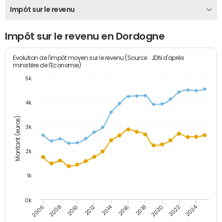
Impôt sur le revenu
Impôt sur le revenu en Dordogne
Evolution de l'impôt moyen sur le revenu (Source : JDN d'après
ministère de l'Economie)
5k
4k
Montant (euros)
3k
2k
1k
0k
2014
2024
2010
2020
2012
2022
2006
2016
2008
2018