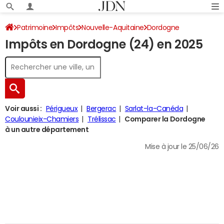
Patrimoine
Impôts
Nouvelle-Aquitaine
Dordogne
Impôts en Dordogne (24) en 2025
Impôt sur le revenu
Voir aussi :
Périgueux
Bergerac
Sarlat-la-Canéda
Coulounieix-Chamiers
Trélissac
Comparer la Dordogne
à un autre département
Mise à jour le 25/06/26