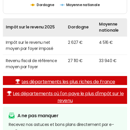
Dordogne
Moyenne nationale
Moyenne
Impôt sur le revenu 2025
Dordogne
nationale
Impôt sur le revenu net
2 627 €
4 516 €
moyen par foyer imposé
Revenu fiscal de référence
27 110 €
33 940 €
moyen par foyer
Les départements les plus riches de France
Les départements où l'on paye le plus d'impôt sur le
revenu
A ne pas manquer
Recevez nos astuces et bons plans directement par e-