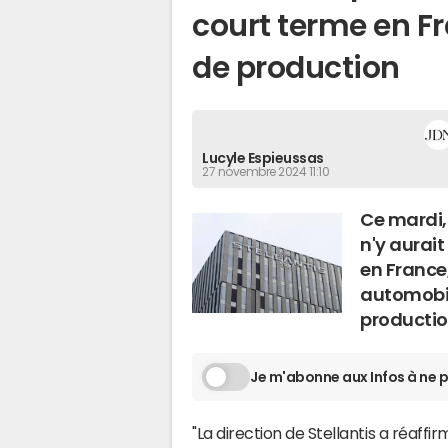
court terme en F
de production
Lucyle Espieussas
27 novembre 2024 11:10
Ce mardi, 
n'y aurai
en France,
automobil
productio
Je m'abonne aux Infos à ne p
"La direction de Stellantis a réaf