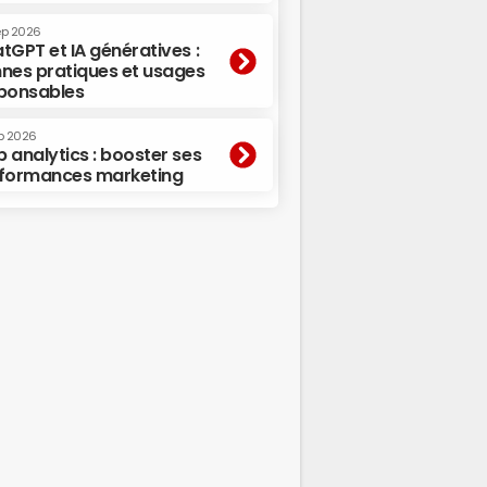
ep 2026
tGPT et IA génératives :
nes pratiques et usages
ponsables
p 2026
 analytics : booster ses
formances marketing