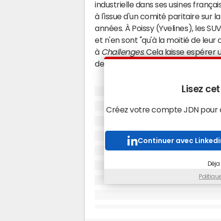
industrielle dans ses usines frança
à l'issue d'un comité paritaire sur 
années. À Poissy (Yvelines), les S
et n'en sont "qu'à la moitié de leu
à
Challenges
. Cela laisse espérer
de quatre ans.
Une baisse de 20% de la 
Lisez cet
Sur le site de Douvrin (Pas-de-Cala
Créez votre compte JDN pour ac
salariés seront transférés progres
co-entreprise de Stellantis. 50 sa
Continuer avec Linkedi
Stellantis s'engage à trouver une 
direction la "nécessité de poursui
Déja
vers l'électrique. Elle demande le 
France et le renforcement des p
Politiq
l'impasse sociale", ainsi qu'une "div
développement des activités de 
Cependant,
Les Echos
ont évoqué u