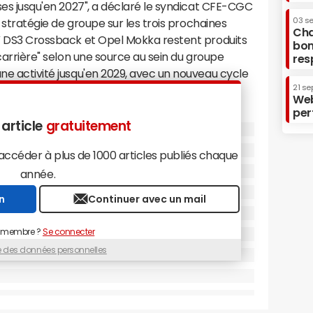
ises jusqu'en 2027", a déclaré le syndicat CFE-CGC
03 s
la stratégie de groupe sur les trois prochaines
Cha
UV DS3 Crossback et Opel Mokka restent produits
bon
r carrière" selon une source au sein du groupe
res
 une activité jusqu'en 2029, avec un nouveau cycle
21 se
Web
per
production
 article
gratuitement
is), qui fabrique des moteurs thermiques, les
céder à plus de 1000 articles publiés chaque
sivement vers l'usine de batteries voisine ACC,
année.
lariés n'ont pas été retenus chez ACC mais
n
Continuer avec un mail
solution. La CFE-CGC a également rappelé à la
vre un accompagnement solide de la transition"
 membre ?
Se connecter
"maintien des activités actuelles thermiques en
lans d'accompagnement pour ne pas aggraver
ue des données personnelles
ersification des activités" pour chaque site et un
R&D en France.
ne baisse de 20% de la production dans les