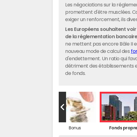
Les négociations sur la réglem
promettent d'être musclées. Car
exiger un renforcement, ils dive
Les Européens souhaitent voir
de la réglementation bancaire 
ne mettent pas encore Bâle II en
nouveau mode de calcul des
fo
d'endettement. Un ratio qui fav
détriment des établissements 
de fonds.
Sommaire
Bonus
Fonds propr