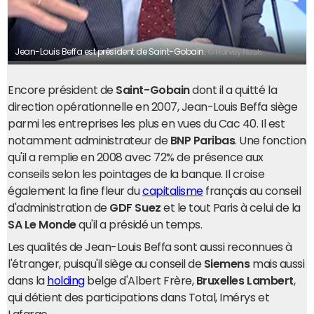
Jean-Louis Beffa est président de Saint-Gobain.
© Harvey Nash
Encore président de
Saint-Gobain
dont il a quitté la
direction opérationnelle en 2007, Jean-Louis Beffa siège
parmi les entreprises les plus en vues du Cac 40. Il est
notamment administrateur de
BNP Paribas
. Une fonction
qu'il a remplie en 2008 avec 72% de présence aux
conseils selon les pointages de la banque. Il croise
également la fine fleur du
capitalisme
français au conseil
d'administration de
GDF Suez
et le tout Paris à celui de la
SA Le Monde
qu'il a présidé un temps.
Les qualités de Jean-Louis Beffa sont aussi reconnues à
l'étranger, puisqu'il siège au conseil de
Siemens
mais aussi
dans la
holding
belge d'Albert Frère,
Bruxelles Lambert
,
qui détient des participations dans Total, Imérys et