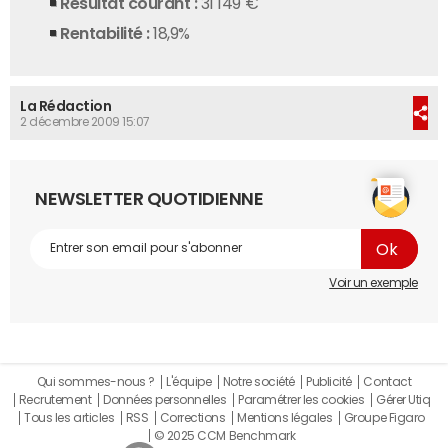
Résultat courant :
31 149 €
Rentabilité :
18,9%
La Rédaction
2 décembre 2009 15:07
NEWSLETTER QUOTIDIENNE
Voir un exemple
Qui sommes-nous ?
L'équipe
Notre société
Publicité
Contact
Recrutement
Données personnelles
Paramétrer les cookies
Gérer Utiq
Tous les articles
RSS
Corrections
Mentions légales
Groupe Figaro
© 2025 CCM Benchmark