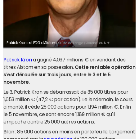
Patrick Kron est PDG d'Alstom.
© Eric de Legge / Journal du Net
Patrick Kron
a gagné 4,037 millions € en vendant des
titres Alstom en sa possession.
Cette rentable opération
s'est déroulée sur trois jours, entre le 3 et le 5
novembre.
Le 3, Patrick Kron se débarrassait de 35 000 titres pour
1,653 million € (47,2 € par action). Le lendemain, le cours
a monté, il cède 25 000 actions pour 1,194 million €. Enfin
le 5 novembre, ce sont encore 1,189 million € qu'il
empoche contre 25 000 autres actions.
Bilan : 85 000 actions en moins en portefeuille. Largement