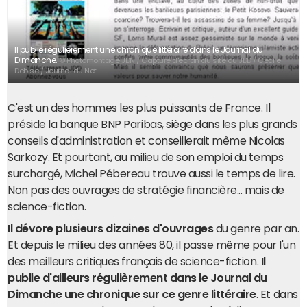
Il publie régulièrement une chronique littéraire dans le Journal du
Dimanche.
© Photomontage JDN / Capture d'écran du site du JDD / Cécile
Debise / Journal du Net
C'est un des hommes les plus puissants de France. Il
préside la banque BNP Paribas, siège dans les plus grands
conseils d'administration et conseillerait même Nicolas
Sarkozy. Et pourtant, au milieu de son emploi du temps
surchargé, Michel Pébereau trouve aussi le temps de lire.
Non pas des ouvrages de stratégie financière... mais de
science-fiction.
Il dévore plusieurs dizaines d'ouvrages
du genre par an.
Et depuis le milieu des années 80, il passe même pour l'un
des meilleurs critiques français de science-fiction.
Il
publie d'ailleurs régulièrement dans le Journal du
Dimanche une chronique sur ce genre littéraire
. Et dans