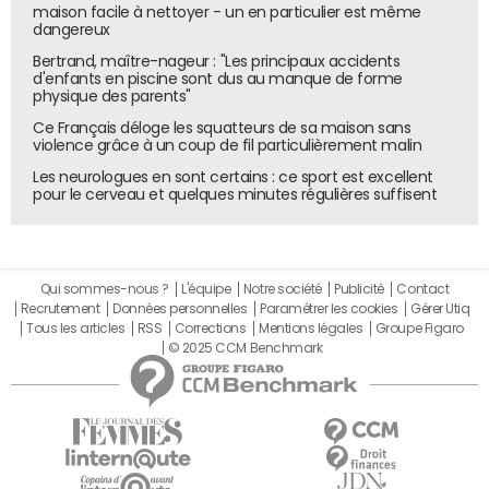
maison facile à nettoyer - un en particulier est même
de 20 000 personnes. La menace d'un plus gros contrôle
dangereux
du groupe allemand ne semble donc pas inquiéter les
Bertrand, maître-nageur : "Les principaux accidents
syndicats qui plaident pour que le groupe Rethmann
d'enfants en piscine sont dus au manque de forme
physique des parents"
reste au capital.
Ce Français déloge les squatteurs de sa maison sans
violence grâce à un coup de fil particulièrement malin
Les neurologues en sont certains : ce sport est excellent
pour le cerveau et quelques minutes régulières suffisent
Qui sommes-nous ?
L'équipe
Notre société
Publicité
Contact
Recrutement
Données personnelles
Paramétrer les cookies
Gérer Utiq
Tous les articles
RSS
Corrections
Mentions légales
Groupe Figaro
© 2025 CCM Benchmark