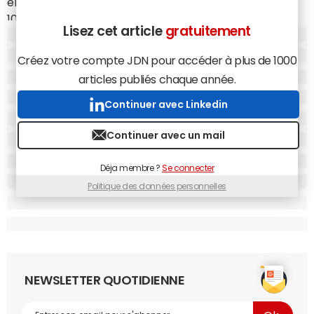
entreprise par l'État. Transdev, qui emploie
102 000 personnes et réalise près de 10 milliards d'euros
Lisez cet article
gratuitement
de chiffres d'affaires est né de la fusion de Veolia et de la
Caisse des dépôts
et consignations (CDC) en 2011. La CDC
Créez votre compte JDN pour accéder à plus de 1000
détient 66% du capital, les 34% restants appartenant au
articles publiés chaque année.
groupe allemand Rethmann. Le groupe, qui serait favori
pour le rachat des parts de la CDC, souhaite faire une
Continuer avec Linkedin
"très bonne offre, à un bon prix, avec des engagements
Continuer avec un mail
forts sur le volet social". L'entreprise familiale assure
également que "Transdev est et restera une société
Déja membre ?
Se connecter
française", répondant aux exigences de la CDC qui
conserverait 30% du capital.
Politique des données personnelles
Présent sur tout le globe
Moins connu que la SNCF ou la RATP, Transdev reste
pourtant présent sur tout le territoire, puisqu'il s'agit d'un
NEWSLETTER QUOTIDIENNE
opérateur historique de bus et de cars. S'il détient
quelques tramways, trains et métro, c'est lui qui doit