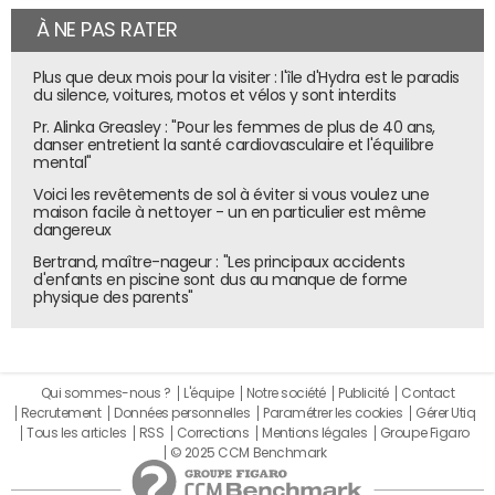
ce qui se traduit par un boîtier légèrement moins long
À NE PAS RATER
(mais un peu plus épais). Côté connectique, le
smartphone combine prise USB C et prise jack (là encore
Plus que deux mois pour la visiter : l'île d'Hydra est le paradis
comme le S8). A cela s'ajoute un lecteur de carte
du silence, voitures, motos et vélos y sont interdits
microSD.
Pr. Alinka Greasley : "Pour les femmes de plus de 40 ans,
danser entretient la santé cardiovasculaire et l'équilibre
mental"
Sortie
Voici les revêtements de sol à éviter si vous voulez une
maison facile à nettoyer - un en particulier est même
Le Samsung Galaxy S9 a été officiellement dévoilé le
dangereux
25 février, la veille du premier jour du
Mobile World
Bertrand, maître-nageur : "Les principaux accidents
Congress
(MWC) de Barcelone. Le groupe sud-coréen
d'enfants en piscine sont dus au manque de forme
n'a pas dérogé à sa tradition. Sept des huit précédents
physique des parents"
smartphones de la gamme avaient ainsi été présentés la
veille du démarrage du MWC. Quant au coup d'envoi de la
commercialisation du nouvel appareil, il sera donné le
Qui sommes-nous ?
L'équipe
Notre société
Publicité
Contact
16 mars prochain (et ce pour le S9 comme pour le S9+).
Recrutement
Données personnelles
Paramétrer les cookies
Gérer Utiq
Les deux modèles sont d'ores et déjà disponibles en
Tous les articles
RSS
Corrections
Mentions légales
Groupe Figaro
précommandes sur
le site de Samsung
.
© 2025 CCM Benchmark