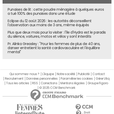
ressources. Les équipes travaillent sur une version
payante de l'outil avec des garanties minimales de
Punaises de lit : cette poudre ménagère à quelques euros
a tué 100% des punaises dans une étude
service.
Eclipse du 12 août 2026 : les autorités déconseillent
l'observation aux moins de 3 ans, même équipés
Avec Pixtral Large, Mistral frappe (encore)
Plus que deux mois pour la visiter : l'île d'Hydra est le paradis
très fort
du silence, voitures, motos et vélos y sont interdits
En parallèle de l'annonce du nouveau Le Chat, Mistral
Pr. Alinka Greasley : "Pour les femmes de plus de 40 ans,
danser entretient la santé cardiovasculaire et l'équilibre
annonce Pixtral Large, un nouveau modèle d'IA
open
mental"
source
orienté vision. Développé sur la base de Mistral
Large 2, le nouveau Pixtral comptabilise 124 milliards de
paramètres. Il est, selon Mistral, à l'état de l'art en matière
de vision. Le modèle excelle notamment sur DocVQA
Qui sommes-nous ?
L'équipe
Notre société
Publicité
Contact
Recrutement
Données personnelles
Paramétrer les cookies
Gérer Utiq
(Questions-Réponses sur des documents visuels) avec
Tous les articles
RSS
Corrections
Mentions légales
Groupe Figaro
un score de 93,3% et sur AI2D (compréhension de
© 2025 CCM Benchmark
diagrammes) avec 93,8%, se positionnant comme leader
sur ces benchmarks parmi les modèles comparés. Il
démontre également une forte capacité sur ChartQA
(analyse de graphiques) avec 88,1%.