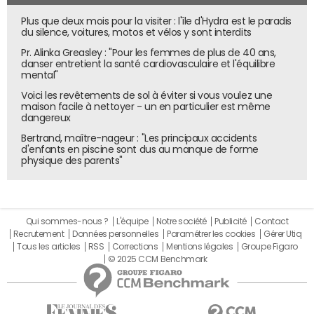
Plus que deux mois pour la visiter : l'île d'Hydra est le paradis
du silence, voitures, motos et vélos y sont interdits
Pr. Alinka Greasley : "Pour les femmes de plus de 40 ans,
danser entretient la santé cardiovasculaire et l'équilibre
mental"
Voici les revêtements de sol à éviter si vous voulez une
maison facile à nettoyer - un en particulier est même
dangereux
Bertrand, maître-nageur : "Les principaux accidents
d'enfants en piscine sont dus au manque de forme
physique des parents"
Qui sommes-nous ?
L'équipe
Notre société
Publicité
Contact
Recrutement
Données personnelles
Paramétrer les cookies
Gérer Utiq
Tous les articles
RSS
Corrections
Mentions légales
Groupe Figaro
© 2025 CCM Benchmark